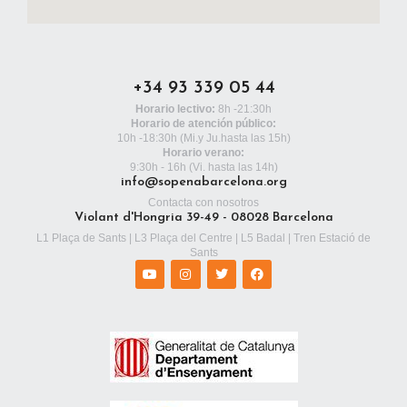
+34 93 339 05 44
Horario lectivo:
8h -21:30h
Horario de atención público:
10h -18:30h
(Mi.y Ju.hasta las 15h)
Horario verano:
9:30h - 16h (Vi. hasta las 14h)
info@sopenabarcelona.org
Contacta con nosotros
Violant d'Hongria 39-49 - 08028 Barcelona
L1 Plaça de Sants | L3 Plaça del Centre | L5 Badal | Tren Estació de
Sants