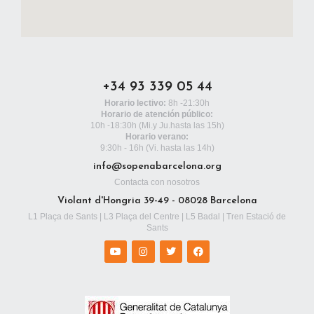
+34 93 339 05 44
Horario lectivo:
8h -21:30h
Horario de atención público:
10h -18:30h
(Mi.y Ju.hasta las 15h)
Horario verano:
9:30h - 16h (Vi. hasta las 14h)
info@sopenabarcelona.org
Contacta con nosotros
Violant d'Hongria 39-49 - 08028 Barcelona
L1 Plaça de Sants | L3 Plaça del Centre | L5 Badal | Tren Estació de
Sants