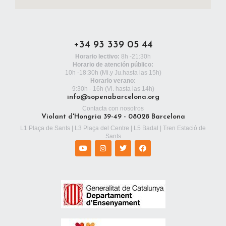
+34 93 339 05 44
Horario lectivo:
8h -21:30h
Horario de atención público:
10h -18:30h
(Mi.y Ju.hasta las 15h)
Horario verano:
9:30h - 16h (Vi. hasta las 14h)
info@sopenabarcelona.org
Contacta con nosotros
Violant d'Hongria 39-49 - 08028 Barcelona
L1 Plaça de Sants | L3 Plaça del Centre | L5 Badal | Tren Estació de
Sants