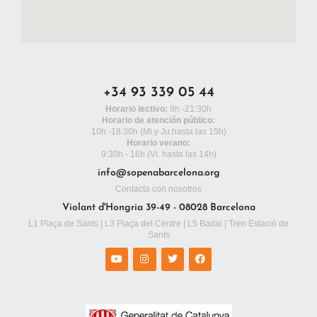
+34 93 339 05 44
Horario lectivo:
8h -21:30h
Horario de atención público:
10h -18:30h
(Mi.y Ju.hasta las 15h)
Horario verano:
9:30h - 16h (Vi. hasta las 14h)
info@sopenabarcelona.org
Contacta con nosotros
Violant d'Hongria 39-49 - 08028 Barcelona
L1 Plaça de Sants | L3 Plaça del Centre | L5 Badal | Tren Estació de
Sants