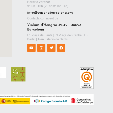
Horario verano:
9:30h - 16h (Vi. hasta las 14h)
info@sopenabarcelona.org
Contacta con nosotros
Violant d'Hongria 39-49 - 08028
Barcelona
L1 Plaça de Sants | L3 Plaça del Centre | L5
Badal | Tren Estació de Sants