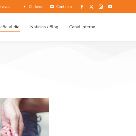
previa
Clickedu
Contacto
eña al dia
Noticias / Blog
Canal interno