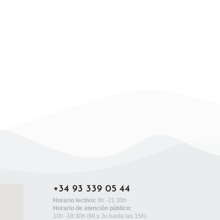
+34 93 339 05 44
Horario lectivo:
8h -21:30h
Horario de atención público:
10h -18:30h
(Mi.y Ju.hasta las 15h)