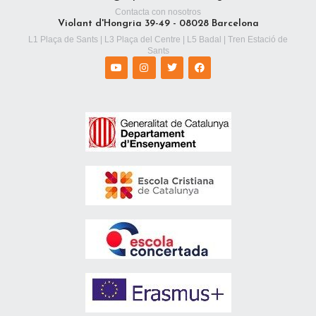
Contacta con nosotros
Violant d'Hongria 39-49 - 08028 Barcelona
L1 Plaça de Sants | L3 Plaça del Centre | L5 Badal | Tren Estació de
Sants