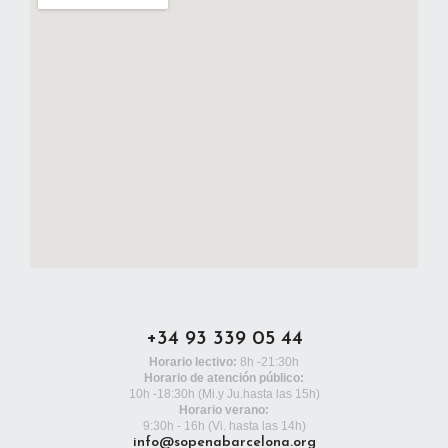
+34 93 339 05 44
Horario lectivo:
8h -21:30h
Horario de atención público:
10h -18:30h
(Mi.y Ju.hasta las 15h)
Horario verano:
9:30h - 16h (Vi. hasta las 14h)
info@sopenabarcelona.org