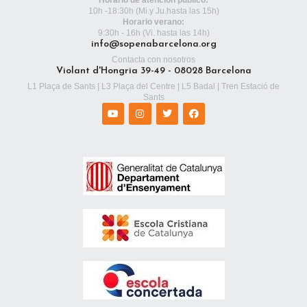
10h -18:30h
(Mi.y Ju.hasta las 15h)
Horario verano:
9:30h - 16h (Vi. hasta las 14h)
info@sopenabarcelona.org
Contacta con nosotros
Violant d'Hongria 39-49 - 08028 Barcelona
L1 Plaça de Sants | L3 Plaça del Centre | L5 Badal | Tren Estació de
Sants