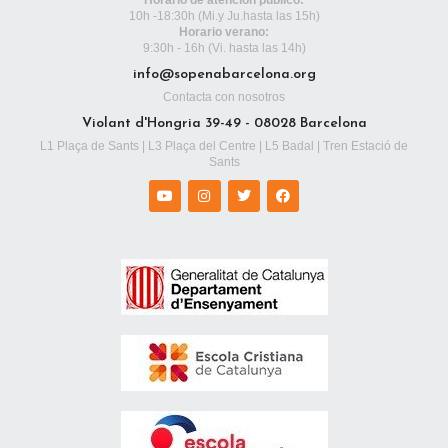
10h -18:30h
(Mi.y Ju.hasta las 15h)
Horario verano:
9:30h - 16h (Vi. hasta las 14h)
info@sopenabarcelona.org
Contacta con nosotros
Violant d'Hongria 39-49 - 08028 Barcelona
L1 Plaça de Sants | L3 Plaça del Centre | L5 Badal | Tren Estació de
Sants