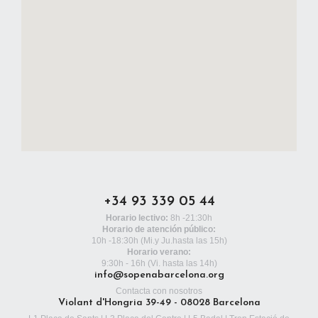
+34 93 339 05 44
Horario lectivo:
8h -21:30h
Horario de atención público:
10h -18:30h
(Mi.y Ju.hasta las 15h)
Horario verano:
9:30h - 16h (Vi. hasta las 14h)
info@sopenabarcelona.org
Contacta con nosotros
Violant d'Hongria 39-49 - 08028 Barcelona