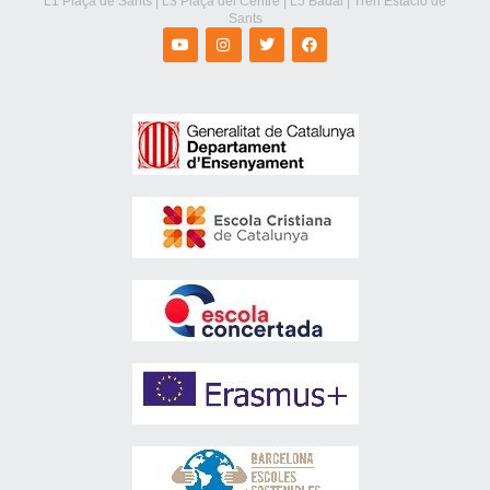
L1 Plaça de Sants | L3 Plaça del Centre | L5 Badal | Tren Estació de
Sants