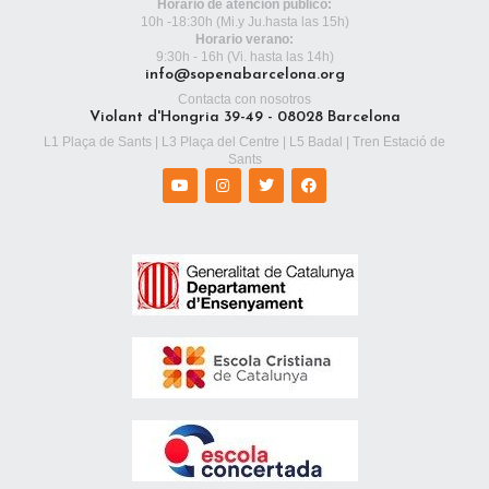
Horario de atención público:
10h -18:30h
(Mi.y Ju.hasta las 15h)
Horario verano:
9:30h - 16h (Vi. hasta las 14h)
info@sopenabarcelona.org
Contacta con nosotros
Violant d'Hongria 39-49 - 08028 Barcelona
L1 Plaça de Sants | L3 Plaça del Centre | L5 Badal | Tren Estació de
Sants