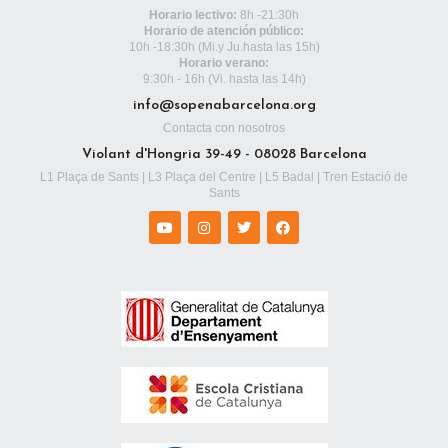
Horario lectivo:
8h -21:30h
Horario de atención público:
10h -18:30h
(Mi.y Ju.hasta las 15h)
Horario verano:
9:30h - 16h (Vi. hasta las 14h)
info@sopenabarcelona.org
Contacta con nosotros
Violant d'Hongria 39-49 - 08028 Barcelona
L1 Plaça de Sants | L3 Plaça del Centre | L5 Badal | Tren Estació de
Sants