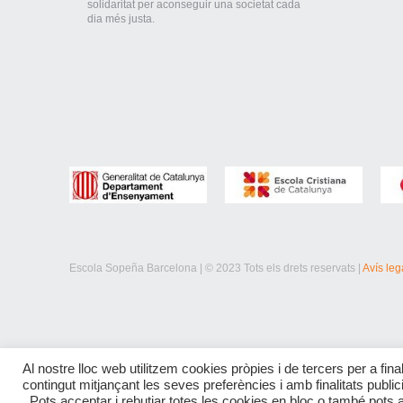
solidaritat per aconseguir una societat cada
dia més justa.
Escola Sopeña Barcelona | © 2023 Tots els drets reservats |
Avís leg
Al nostre lloc web utilitzem cookies pròpies i de tercers per a final
contingut mitjançant les seves preferències i amb finalitats publi
. Pots acceptar i rebutjar totes les cookies en bloc o també pots 