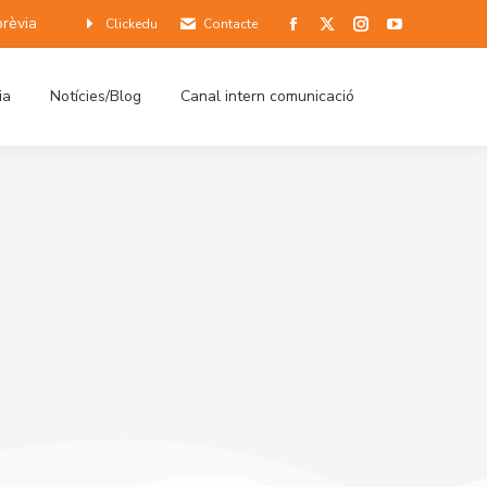
prèvia
Clickedu
Contacte
ia
Notícies/Blog
Canal intern comunicació