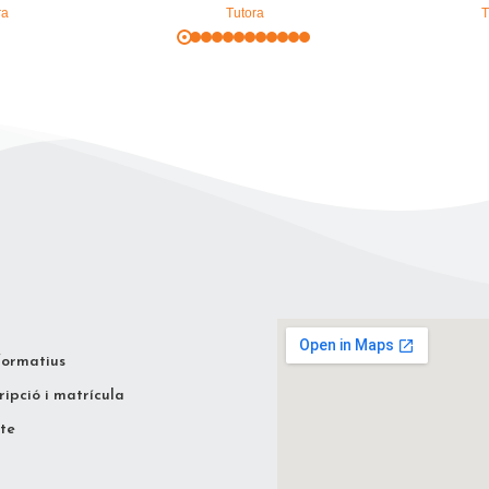
ra
Tutora
T
formatius
ripció i matrícula
te