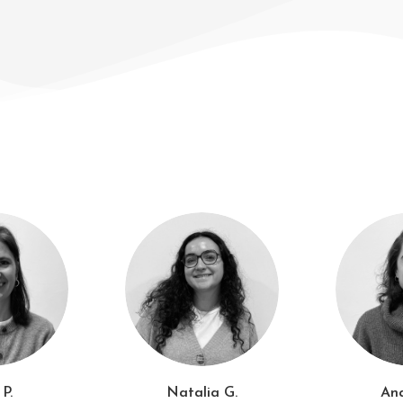
 P.
Natalia G.
Ana