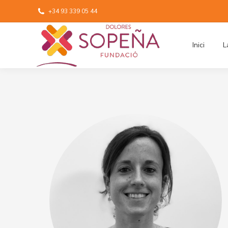
+34 93 339 05 44
Inici
L