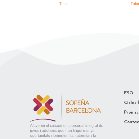
Tutor
Tuto
ESO
Cicles 
Preinsc
Contac
Afavorim el creixement personal integral de
joves i adults/es que han tingut menys
oportunitats i fomentem la fraternitat i la