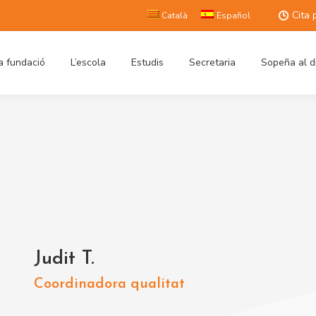
Cita 
Català
Español
a fundació
L’escola
Estudis
Secretaria
Sopeña al d
Judit T.
Coordinadora qualitat