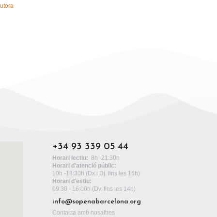
utora
+34 93 339 05 44
Horari lectiu:
8h -21:30h
Horari d'atenció públic:
10h -18:30h
(Dx.i Dj. fins les 15h)
Horari d'estiu:
09:30 - 16:00h (Dv. fins les 14h)
info@sopenabarcelona.org
Contacta amb nosaltres