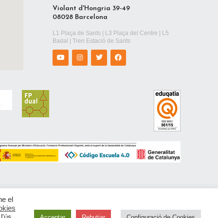
Violant d'Hongria 39-49
08028 Barcelona
L1 Plaça de Sants | L3 Plaça del Centre | L5
Badal | Tren Estació de Sants
ne el
okies
l'ús
Acceptar
Rebutjar
Configuració de Cookies