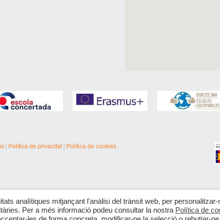
al
|
Política de privacitat
|
Política de cookies
itats analítiques mitjançant l'anàlisi del trànsit web, per personalitzar-
citàries. Per a més informació podeu consultar la nostra
Política de co
acceptar-les de forma concreta, modificar-ne la selecció o rebutjar-ne 