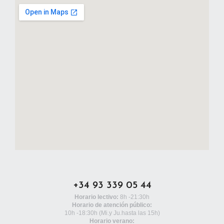
+34 93 339 05 44
Horario lectivo:
8h -21:30h
Horario de atención público:
10h -18:30h
(Mi.y Ju.hasta las 15h)
Horario verano: