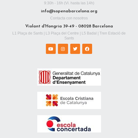
9:30h - 16h (Vi. hasta las 14h)
info@sopenabarcelona.org
Contacta con nosotros
Violant d'Hongria 39-49 - 08028 Barcelona
L1 Plaça de Sants | L3 Plaça del Centre | L5 Badal | Tren Estació de
Sants