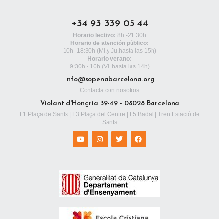
+34 93 339 05 44
Horario lectivo:
8h -21:30h
Horario de atención público:
10h -18:30h
(Mi.y Ju.hasta las 15h)
Horario verano:
9:30h - 16h (Vi. hasta las 14h)
info@sopenabarcelona.org
Contacta con nosotros
Violant d'Hongria 39-49 - 08028 Barcelona
L1 Plaça de Sants | L3 Plaça del Centre | L5 Badal | Tren Estació de
Sants