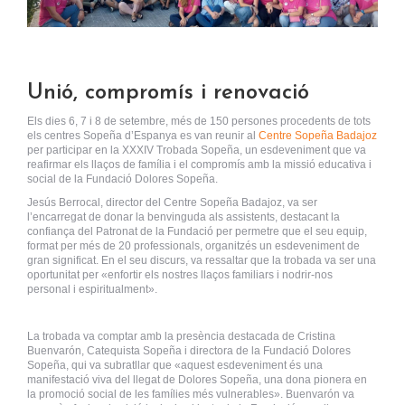
Unió, compromís i renovació
Els dies 6, 7 i 8 de setembre, més de 150 persones procedents de tots
els centres Sopeña d’Espanya es van reunir al
Centre Sopeña Badajoz
per participar en la XXXIV Trobada Sopeña, un esdeveniment que va
reafirmar els llaços de família i el compromís amb la missió educativa i
social de la Fundació Dolores Sopeña.
Jesús Berrocal, director del Centre Sopeña Badajoz, va ser
l’encarregat de donar la benvinguda als assistents, destacant la
confiança del Patronat de la Fundació per permetre que el seu equip,
format per més de 20 professionals, organitzés un esdeveniment de
gran significat. En el seu discurs, va ressaltar que la trobada va ser una
oportunitat per «enfortir els nostres llaços familiars i nodrir-nos
personal i espiritualment».
La trobada va comptar amb la presència destacada de Cristina
Buenvarón, Catequista Sopeña i directora de la Fundació Dolores
Sopeña, qui va subratllar que «aquest esdeveniment és una
manifestació viva del llegat de Dolores Sopeña, una dona pionera en
la promoció social de les famílies més vulnerables». Buenvarón va