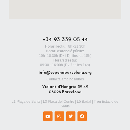
+34 93 339 05 44
Horari lectiu:
8h -21:30h
Horari d'atenció públic:
10h -18:30h
(Dx.i Dj. fins les 15h)
Horari d'estiu:
09:30 - 16:00h (Dv. fins les 14h)
info@sopenabarcelona.org
Contacta amb nosaltres
Violant d'Hongria 39-49
08028 Barcelona
L1 Plaça de Sants | L3 Plaça del Centre | L5 Badal | Tren Estació de
Sants