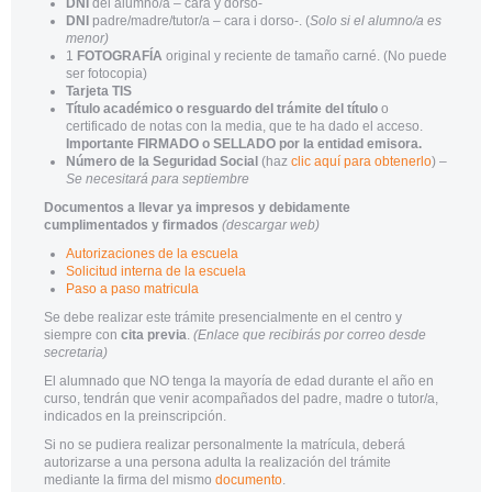
DNI
del alumno/a – cara y dorso-
DNI
padre/madre/tutor/a – cara i dorso-. (
Solo si el alumno/a es
menor)
1
FOTOGRAFÍA
original y reciente de tamaño carné. (No puede
ser fotocopia)
Tarjeta TIS
Título académico o resguardo del trámite del título
o
certificado de notas con la media, que te ha dado el acceso.
Importante FIRMADO o SELLADO por la entidad emisora.
Número de la Seguridad Social
(haz
clic aquí para obtenerlo
) –
Se necesitará para septiembre
Documentos a llevar ya impresos y debidamente
cumplimentados y firmados
(descargar web)
Autorizaciones de la escuela
Solicitud interna de la escuela
Paso a paso matricula
Se debe realizar este trámite presencialmente en el centro y
siempre con
cita previa
.
(Enlace que recibirás por correo desde
secretaria)
El alumnado que NO tenga la mayoría de edad durante el año en
curso, tendrán que venir acompañados del padre, madre o tutor/a,
indicados en la preinscripción.
Si no se pudiera realizar personalmente la matrícula, deberá
autorizarse a una persona adulta la realización del trámite
mediante la firma del mismo
documento
.