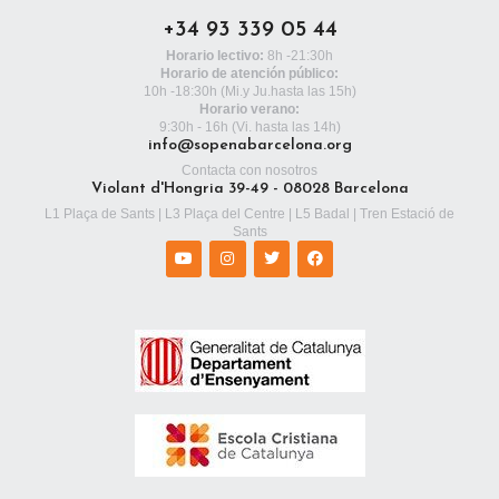
+34 93 339 05 44
Horario lectivo:
8h -21:30h
Horario de atención público:
10h -18:30h
(Mi.y Ju.hasta las 15h)
Horario verano:
9:30h - 16h (Vi. hasta las 14h)
info@sopenabarcelona.org
Contacta con nosotros
Violant d'Hongria 39-49 - 08028 Barcelona
L1 Plaça de Sants | L3 Plaça del Centre | L5 Badal | Tren Estació de
Sants