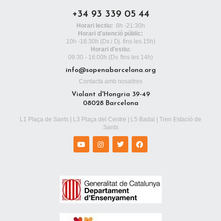
+34 93 339 05 44
Horari lectiu:
8h -21:30h
Horari d'atenció públic:
10h -18:30h
(Dx.i Dj. fins les 15h)
Horari d'estiu:
09:30 - 16:00h (Dv. fins les 14h)
info@sopenabarcelona.org
Contacta amb nosaltres
Violant d'Hongria 39-49
08028 Barcelona
L1 Plaça de Sants | L3 Plaça del Centre | L5 Badal | Tren Estació de
Sants