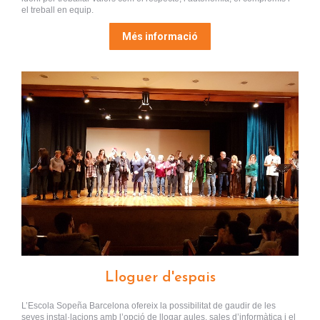
el treball en equip.
Més informació
Lloguer d'espais
L’Escola Sopeña Barcelona ofereix la possibilitat de gaudir de les
seves instal·lacions amb l’opció de llogar aules, sales d’informàtica i el