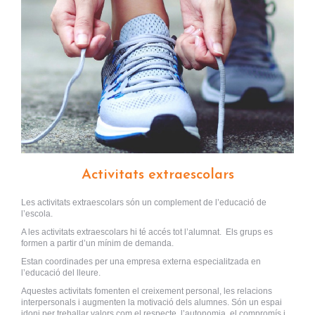
Activitats extraescolars
Les activitats extraescolars són un complement de l’educació de
l’escola.
A les activitats extraescolars hi té accés tot l’alumnat. Els grups es
formen a partir d’un mínim de demanda.
Estan coordinades per una empresa externa especialitzada en
l’educació del lleure.
Aquestes activitats fomenten el creixement personal, les relacions
interpersonals i augmenten la motivació dels alumnes. Són un espai
idoni per treballar valors com el respecte, l’autonomia, el compromís i