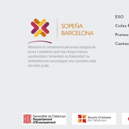
ESO
Cicles 
Preinsc
Contac
Afavorim el creixement personal integral de
joves i adults/es que han tingut menys
oportunitats i fomentem la fraternitat i la
solidaritat per aconseguir una societat cada
dia més justa.