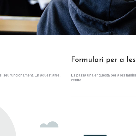
Formulari per a les
 el seu funcionament. En aquest altre,
Es passa una enquesta per a les famílies
centre.