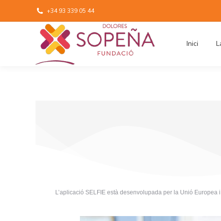
+34 93 339 05 44
Inici
L
L’aplicació SELFIE està desenvolupada per la Unió Europea i a