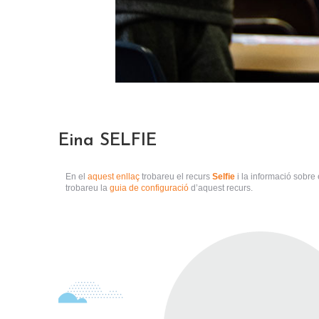
Eina SELFIE
En el
aquest enllaç
trobareu el recurs
Selfie
i la informació sobre
trobareu la
guia de configuració
d’aquest recurs.