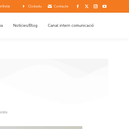
prèvia
Clickedu
Contacte
ia
Notícies/Blog
Canal intern comunicació
entre.