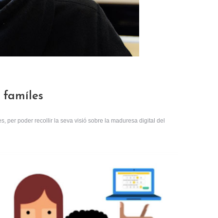
 famíles
, per poder recollir la seva visió sobre la maduresa digital del