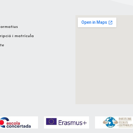
formatius
ripció i matrícula
te