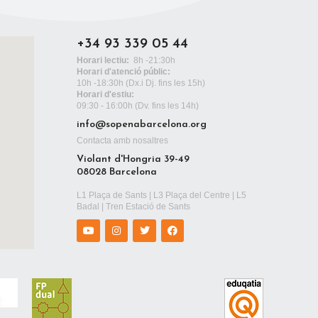
+34 93 339 05 44
Horari lectiu:
8h -21:30h
Horari d'atenció públic:
10h -18:30h
(Dx.i Dj. fins les 15h)
Horari d'estiu:
09:30 - 16:00h (Dv. fins les 14h)
info@sopenabarcelona.org
Contacta amb nosaltres
Violant d'Hongria 39-49
08028 Barcelona
L1 Plaça de Sants | L3 Plaça del Centre | L5
Badal | Tren Estació de Sants