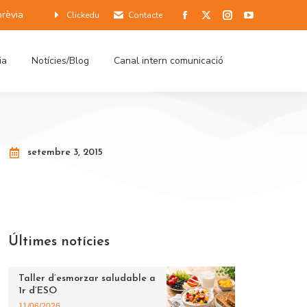
prèvia
Clickedu
Contacte
ia
Notícies/Blog
Canal intern comunicació
setembre 3, 2015
Últimes notícies
Taller d’esmorzar saludable a
1r d’ESO
11/06/2026