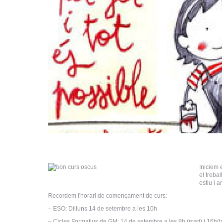
Iniciem 
el treba
estiu i a
Recordem l'horari de començament de curs:
– ESO: Dilluns 14 de setembre a les 10h
– Cicles Formatius de GM: 14 de setembre a les 9h (mati) i 16h(t