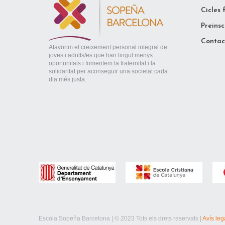
Cicles 
Preinsc
Contac
Afavorim el creixement personal integral de
joves i adults/es que han tingut menys
oportunitats i fomentem la fraternitat i la
solidaritat per aconseguir una societat cada
dia més justa.
Escola Sopeña Barcelona | © 2023 Tots els drets reservats |
Avís leg