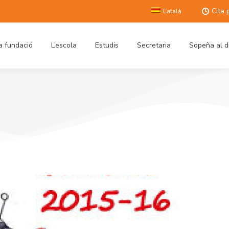
Cita 
Català
a fundació
L’escola
Estudis
Secretaria
Sopeña al d