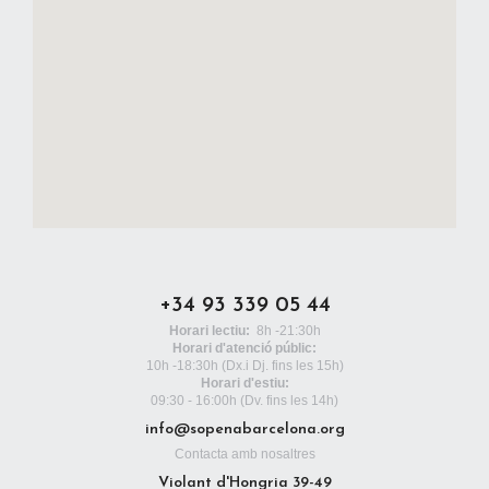
+34 93 339 05 44
Horari lectiu:
8h -21:30h
Horari d'atenció públic:
10h -18:30h
(Dx.i Dj. fins les 15h)
Horari d'estiu:
09:30 - 16:00h (Dv. fins les 14h)
info@sopenabarcelona.org
Contacta amb nosaltres
Violant d'Hongria 39-49