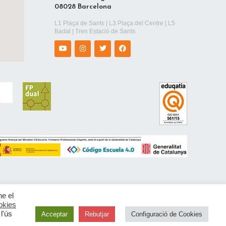
08028 Barcelona
L1 Plaça de Sants | L3 Plaça del Centre | L5
Badal | Tren Estació de Sants
ne el
okies
l'ús
Acceptar
Rebutjar
Configuració de Cookies