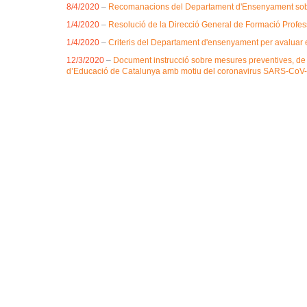
8/4/2020
–
Recomanacions del Departament d'Ensenyament sobre c
1/4/2020
–
Resolució de la Direcció General de Formació Profes
1/4/2020
–
Criteris del Departament d'ensenyament per avaluar
12/3/2020
–
Document instrucció sobre mesures preventives, de pr
d’Educació de Catalunya amb motiu del coronavirus SARS-CoV-