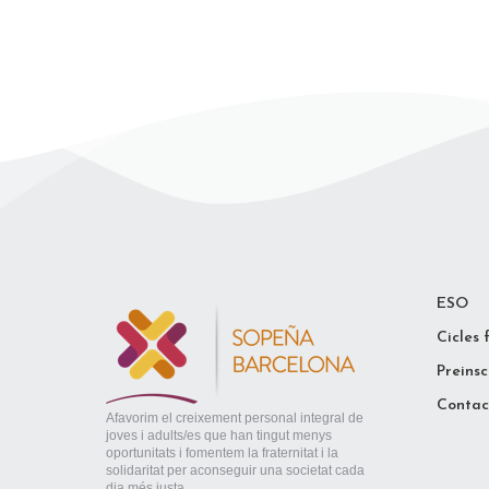
ESO
Cicles 
Preinsc
Contac
Afavorim el creixement personal integral de
joves i adults/es que han tingut menys
oportunitats i fomentem la fraternitat i la
solidaritat per aconseguir una societat cada
dia més justa.