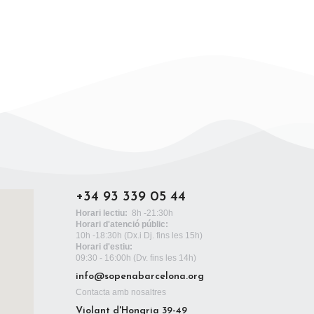
+34 93 339 05 44
Horari lectiu:
8h -21:30h
Horari d'atenció públic:
10h -18:30h
(Dx.i Dj. fins les 15h)
Horari d'estiu:
09:30 - 16:00h (Dv. fins les 14h)
info@sopenabarcelona.org
Contacta amb nosaltres
Violant d'Hongria 39-49