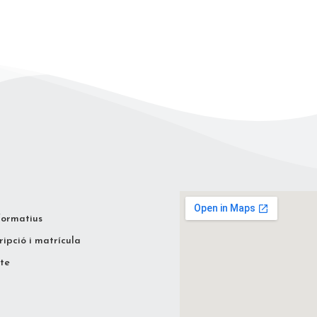
formatius
ripció i matrícula
te