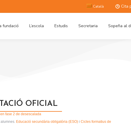
Cita 
Català
a fundació
L’escola
Estudis
Secretaria
Sopeña al d
ACIÓ OFICIAL
s en fase 2 de desescalada
ls alumnes.
Educació secundària obligatòria (ESO)
i
Cicles formatius de