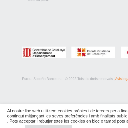
Escola Sopeña Barcelona | © 2023 Tots els drets reservats |
Avís leg
Al nostre lloc web utilitzem cookies pròpies i de tercers per a final
contingut mitjançant les seves preferències i amb finalitats publi
. Pots acceptar i rebutjar totes les cookies en bloc o també pots 