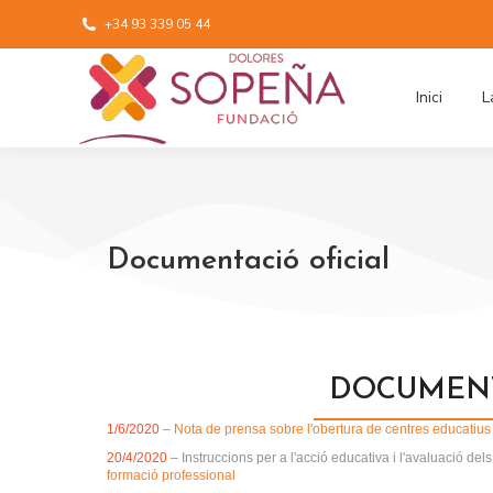
+34 93 339 05 44
Inici
L
Documentació oficial
DOCUMENT
1/6/2020
–
Nota de prensa sobre l'obertura de centres educatiu
20/4/2020
– Instruccions per a l'acció educativa i l'avaluació de
formació professional