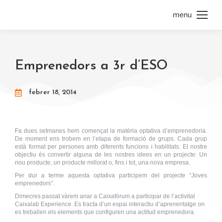
menu
Emprenedors a 3r d’ESO
febrer 18, 2014
Fa dues setmanes hem començat la matèria optativa d’emprenedoria.
De moment ens trobem en l’etapa de formació de grups. Cada grup
està format per persones amb diferents funcions i habilitats. El nostre
objectiu és convertir alguna de les nostres idees en un projecte: Un
nou producte, un producte millorat o, fins i tot, una nova empresa.
Per dur a terme aquesta optativa participem del projecte “Joves
emprenedors”.
Dimecres passat vàrem anar a Caixafòrum a participar de l’activitat
Caixalab Experience. Es tracta d’un espai interactiu d’aprenentatge on
es treballen els elements que configuren una actitud emprenedora.