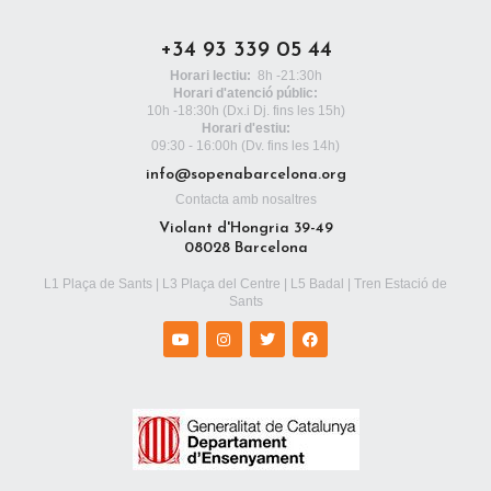
+34 93 339 05 44
Horari lectiu:
8h -21:30h
Horari d'atenció públic:
10h -18:30h
(Dx.i Dj. fins les 15h)
Horari d'estiu:
09:30 - 16:00h (Dv. fins les 14h)
info@sopenabarcelona.org
Contacta amb nosaltres
Violant d'Hongria 39-49
08028 Barcelona
L1 Plaça de Sants | L3 Plaça del Centre | L5 Badal | Tren Estació de
Sants