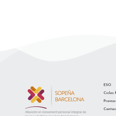
ESO
Cicles 
Preinsc
Contac
Afavorim el creixement personal integral de