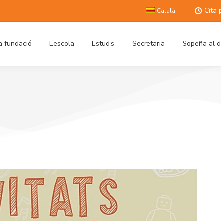
Cita 
Català
a fundació
L’escola
Estudis
Secretaria
Sopeña al d