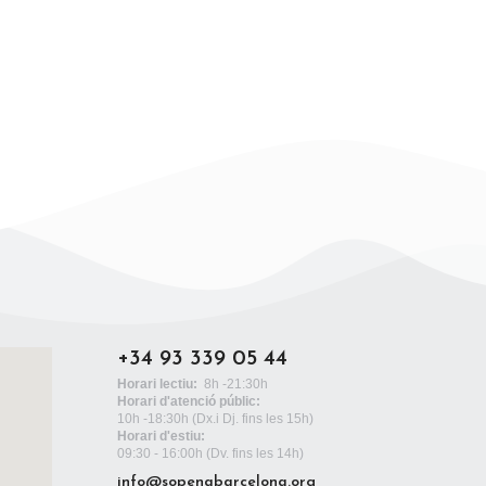
+34 93 339 05 44
Horari lectiu:
8h -21:30h
Horari d'atenció públic:
10h -18:30h
(Dx.i Dj. fins les 15h)
Horari d'estiu:
09:30 - 16:00h (Dv. fins les 14h)
info@sopenabarcelona.org