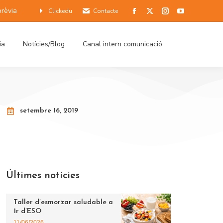
prèvia
Clickedu
Contacte
ia
Notícies/Blog
Canal intern comunicació
setembre 16, 2019
Últimes notícies
Taller d’esmorzar saludable a
1r d’ESO
11/06/2026