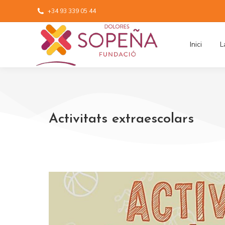
+34 93 339 05 44
Inici
L
Activitats extraescolars