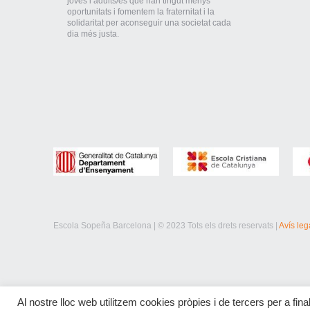
joves i adults/es que han tingut menys
oportunitats i fomentem la fraternitat i la
solidaritat per aconseguir una societat cada
dia més justa.
Escola Sopeña Barcelona | © 2023 Tots els drets reservats |
Avís leg
Al nostre lloc web utilitzem cookies pròpies i de tercers per a final