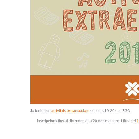
Ja tenim les
activitats extraescolars
del curs 19-20 de l'ESO.
ℹ️
Inscripcions fins al divendres dia 20 de setembre. Lliurar el
f