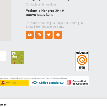
Contacta amb nosaltres
Violant d'Hongria 39-49
08028 Barcelona
L1 Plaça de Sants | L3 Plaça del Centre | L5
Badal | Tren Estació de Sants
ne el