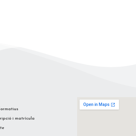
formatius
ripció i matrícula
te