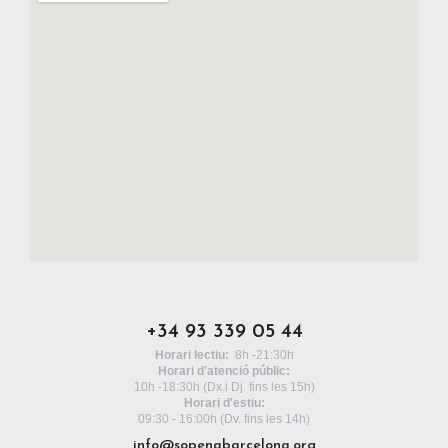
+34 93 339 05 44
Horari lectiu:
8h -21:30h
Horari d'atenció públic:
10h -18:30h
(Dx.i Dj. fins les 15h)
Horari d'estiu:
09:30 - 16:00h (Dv. fins les 14h)
info@sopenabarcelona.org