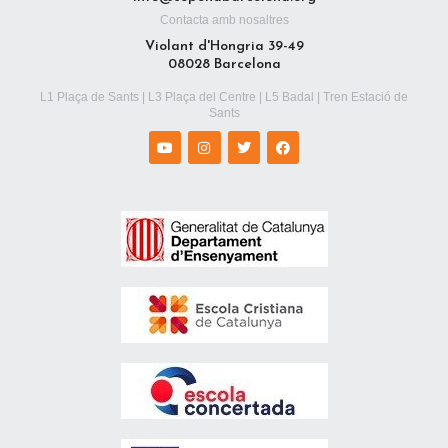
Contacta amb nosaltres
Violant d'Hongria 39-49
08028 Barcelona
L1 Plaça de Sants | L3 Plaça del Centre | L5 Badal | Tren Estació de
Sants