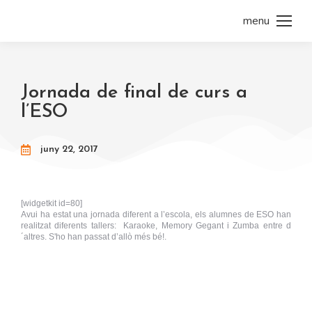
menu
Jornada de final de curs a
l’ESO
juny 22, 2017
[widgetkit id=80]
Avui ha estat una jornada diferent a l’escola, els alumnes de ESO han
realitzat diferents tallers: Karaoke, Memory Gegant i Zumba entre d
´altres. S'ho han passat d’allò més bé!.