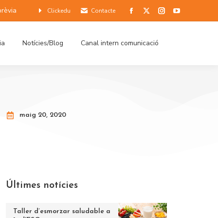
prèvia
Clickedu
Contacte
ia
Notícies/Blog
Canal intern comunicació
maig 20, 2020
Últimes notícies
Taller d’esmorzar saludable a