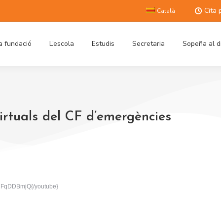
Cita 
Català
a fundació
L’escola
Estudis
Secretaria
Sopeña al d
irtuals del CF d’emergències
CFqDDBmjQ{/youtube}