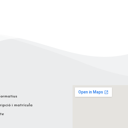
formatius
ripció i matrícula
te