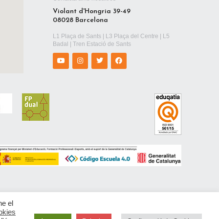
Violant d'Hongria 39-49
08028 Barcelona
L1 Plaça de Sants | L3 Plaça del Centre | L5
Badal | Tren Estació de Sants
ne el
okies