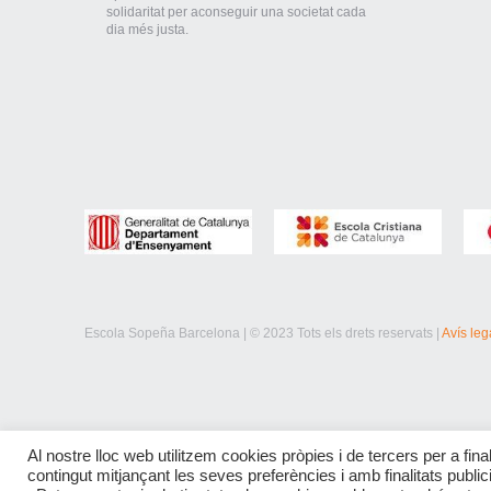
solidaritat per aconseguir una societat cada
dia més justa.
Escola Sopeña Barcelona | © 2023 Tots els drets reservats |
Avís leg
Al nostre lloc web utilitzem cookies pròpies i de tercers per a final
contingut mitjançant les seves preferències i amb finalitats publi