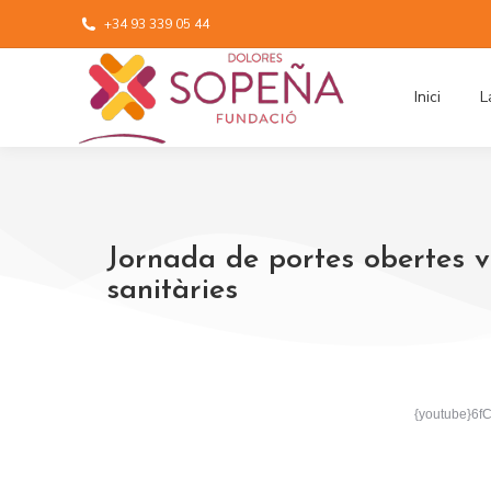
+34 93 339 05 44
Inici
L
Jornada de portes obertes v
sanitàries
{youtube}6f