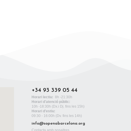
+34 93 339 05 44
Horari lectiu:
8h -21:30h
Horari d'atenció públic:
10h -18:30h
(Dx.i Dj. fins les 15h)
Horari d'estiu:
09:30 - 16:00h (Dv. fins les 14h)
info@sopenabarcelona.org
Contacta amb nosaltres