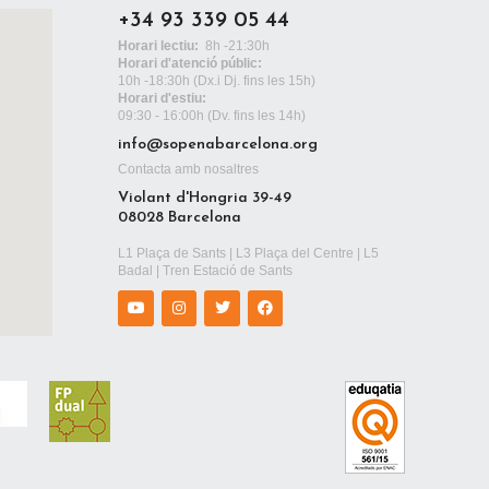
+34 93 339 05 44
Horari lectiu:
8h -21:30h
Horari d'atenció públic:
10h -18:30h
(Dx.i Dj. fins les 15h)
Horari d'estiu:
09:30 - 16:00h (Dv. fins les 14h)
info@sopenabarcelona.org
Contacta amb nosaltres
Violant d'Hongria 39-49
08028 Barcelona
L1 Plaça de Sants | L3 Plaça del Centre | L5
Badal | Tren Estació de Sants