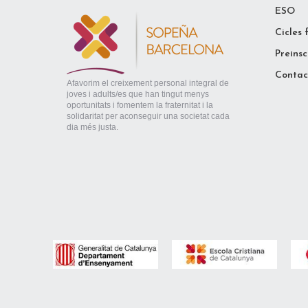
ESO
Cicles 
Preinsc
Contac
Afavorim el creixement personal integral de
joves i adults/es que han tingut menys
oportunitats i fomentem la fraternitat i la
solidaritat per aconseguir una societat cada
dia més justa.