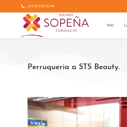
+34 93 339 05 44
Inici
L
Perruqueria a STS Beauty.