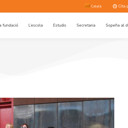
Cita 
Català
a fundació
L’escola
Estudis
Secretaria
Sopeña al d