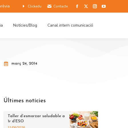
prèvia
Clickedu
Contacte
ia
Notícies/Blog
Canal intern comunicació
març 24, 2014
Últimes notícies
Taller d’esmorzar saludable a
1r d’ESO
11/06/2026