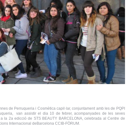
nes de Perruqueria i Cosmètica capil·lar, conjuntament amb les de PQPI
uqueria, van assistir el dia 10 de febrer, acompanyades de les seves
 a la 2a edicció de STS BEAUTY BARCELONA, celebrada al Centre de
ions Internacional deBarcelona CCIB-FÒRUM.