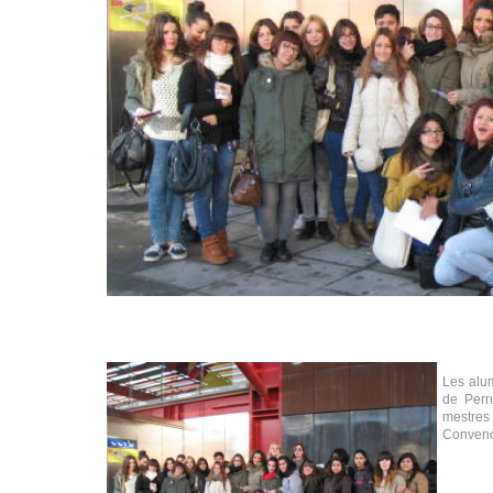
Les alum
de Perr
mestres
Convenc