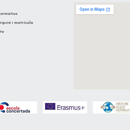
formatius
ripció i matrícula
te