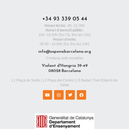
+34 93 339 05 44
Horari lectiu:
8h -21:30h
Horari d'atenció públic:
10h -18:30h
(Dx.i Dj. fins les 15h)
Horari d'estiu:
09:30 - 16:00h (Dv. fins les 14h)
info@sopenabarcelona.org
Contacta amb nosaltres
Violant d'Hongria 39-49
08028 Barcelona
L1 Plaça de Sants | L3 Plaça del Centre | L5 Badal | Tren Estació de
Sants