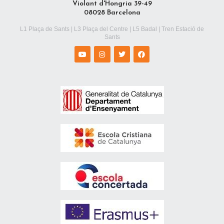
Violant d'Hongria 39-49
08028 Barcelona
L1 Plaça de Sants | L3 Plaça del Centre | L5 Badal | Tren Estació de
Sants