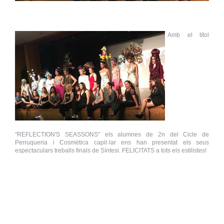
Amb el títol
"REFLECTION'S SEASSONS" els alumnes de 2n del Cicle de
Perruqueria i Cosmètica capil·lar ens han presentat els seus
espectaculars treballs finals de Síntesi. FELICITATS a tots els estilistes!