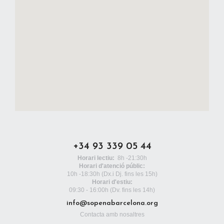
+34 93 339 05 44
Horari lectiu:
8h -21:30h
Horari d'atenció públic:
10h -18:30h
(Dx.i Dj. fins les 15h)
Horari d'estiu:
09:30 - 16:00h (Dv. fins les 14h)
info@sopenabarcelona.org
Contacta amb nosaltres