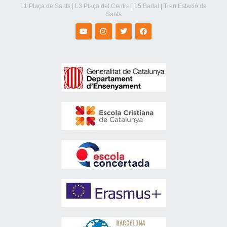
L1 Plaça de Sants | L3 Plaça del Centre | L5 Badal | Tren Estació de
Sants