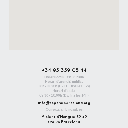
+34 93 339 05 44
Horari lectiu:
8h -21:30h
Horari d'atenció públic:
10h -18:30h
(Dx.i Dj. fins les 15h)
Horari d'estiu:
09:30 - 16:00h (Dv. fins les 14h)
info@sopenabarcelona.org
Contacta amb nosaltres
Violant d'Hongria 39-49
08028 Barcelona