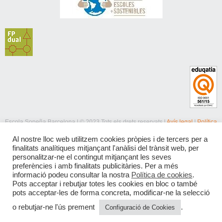
Escola Sopeña Barcelona | © 2023 Tots els drets reservats |
Avís legal
|
Política
de privacitat
|
Política de cookies
Al nostre lloc web utilitzem cookies pròpies i de tercers per a
finalitats analítiques mitjançant l'anàlisi del trànsit web, per
personalitzar-ne el contingut mitjançant les seves
preferències i amb finalitats publicitàries. Per a més
informació podeu consultar la nostra
Política de cookies
.
Pots acceptar i rebutjar totes les cookies en bloc o també
pots acceptar-les de forma concreta, modificar-ne la selecció
o rebutjar-ne l'ús prement
.
Configuració de Cookies