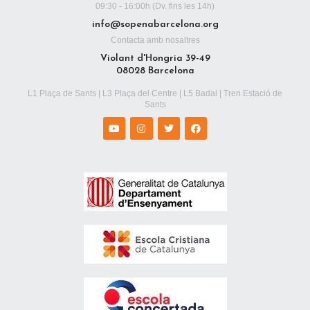
09:30 - 16:00h (Dv. fins les 14h)
info@sopenabarcelona.org
Contacta amb nosaltres
Violant d'Hongria 39-49
08028 Barcelona
L1 Plaça de Sants | L3 Plaça del Centre | L5 Badal | Tren Estació de
Sants