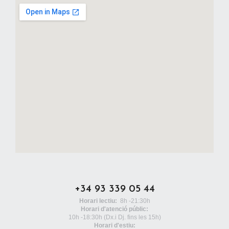
+34 93 339 05 44
Horari lectiu:
8h -21:30h
Horari d'atenció públic:
10h -18:30h
(Dx.i Dj. fins les 15h)
Horari d'estiu: