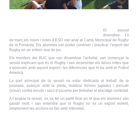
El passat
divendres 13
de març els noies i noies d’ESO van anar al Camp Municipal de Rugby
de la Foixarda. Els alumnes van poder conèixer i practicar l’esport del
Rugby en un entorn real de joc.
Els monitors del BUC que van dinamitzar l’activitat, van començar la
sessió explicant que és el Rugby i van desmuntar els falsos mites que
s’associen amb aquest esport i les diferències que hi ha amb el Futbol
Americà.
La part principal de la sessió va estar dedicada al treball de la
passada, avançar amb la pilota, realitzar formes jugades i percutir
(xocar) contra escuts i sacs d’escuma per treballar el placatge controlat.
A l’acabar la sessió, es va fer un partit final en el que els alumnes van
gaudir molt, i van entendre que el Rugby no és un esport violent,
simplement les accions es fan amb intensitat.