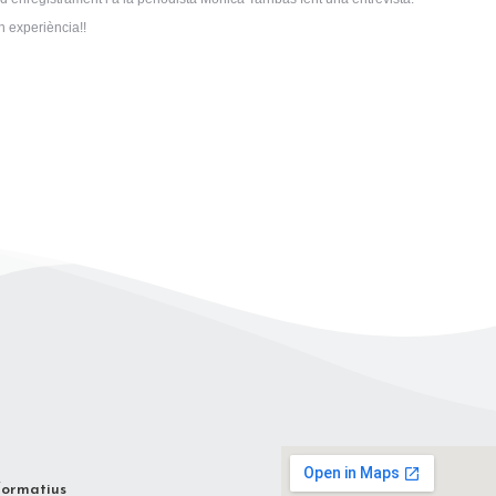
 experiència!!
formatius