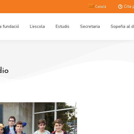
Cita 
Català
a fundació
L’escola
Estudis
Secretaria
Sopeña al d
dio