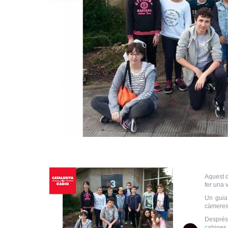
Aquest d
fer una 
Un guia 
càmeres,
Després
cabines 