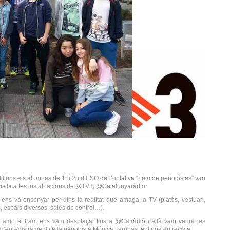
illuns els alumnes de 1r i 2n d’ESO de l’optativa “Fem de periodistes” van
visita a les instal·lacions de @TV3, @Catalunyaràdio.
ens va ensenyar per dins la realitat que amaga la TV (platós, vestuari,
 espais diversos, sales de control…).
 amb el tram ens vam desplaçar fins a @Catràdio i allà vam veure les
d’enregistrament i a la periodista Mónica Tarribas fent una entrevista.