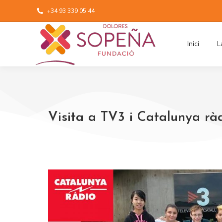
+34 93 339 05 44
Inici
L
Visita a TV3 i Catalunya rà