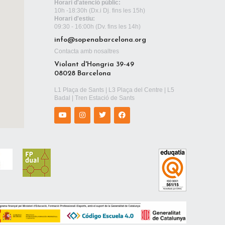
Horari d'atenció públic:
10h -18:30h
(Dx.i Dj. fins les 15h)
Horari d'estiu:
09:30 - 16:00h (Dv. fins les 14h)
info@sopenabarcelona.org
Contacta amb nosaltres
Violant d'Hongria 39-49
08028 Barcelona
L1 Plaça de Sants | L3 Plaça del Centre | L5
Badal | Tren Estació de Sants