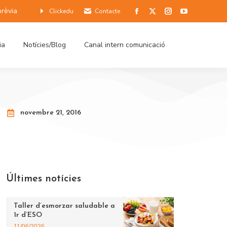
prèvia
Clickedu
Contacte
ia
Notícies/Blog
Canal intern comunicació
novembre 21, 2016
Últimes notícies
Taller d’esmorzar saludable a
1r d’ESO
11/06/2026