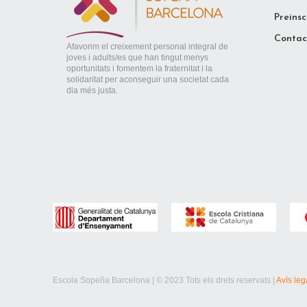
Preinsc
Contac
Afavorim el creixement personal integral de
joves i adults/es que han tingut menys
oportunitats i fomentem la fraternitat i la
solidaritat per aconseguir una societat cada
dia més justa.
Escola Sopeña Barcelona | © 2023 Tots els drets reservats |
Avís leg