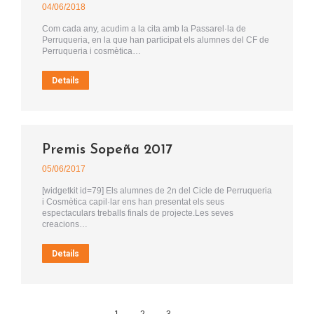
04/06/2018
Com cada any, acudim a la cita amb la Passarel·la de
Perruqueria, en la que han participat els alumnes del CF de
Perruqueria i cosmètica…
Details
Premis Sopeña 2017
05/06/2017
[widgetkit id=79] Els alumnes de 2n del Cicle de Perruqueria
i Cosmètica capil·lar ens han presentat els seus
espectaculars treballs finals de projecte.Les seves
creacions…
Details
1
2
3
→