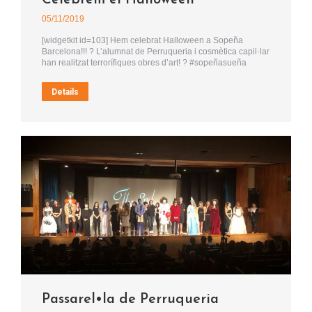
Celebrem el Halloween
05/11/2019
[widgetkit id=103] Hem celebrat Halloween a Sopeña
Barcelona!!! ? L’alumnat de Perruqueria i cosmètica capil·lar
han realitzat terrorífiques obres d’art! ? #sopeñasueña
Details
Passarel•la de Perruqueria