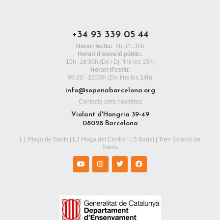
+34 93 339 05 44
Horari lectiu:
8h -21:30h
Horari d'atenció públic:
10h -18:30h
(Dx.i Dj. fins les 15h)
Horari d'estiu:
09:30 - 16:00h (Dv. fins les 14h)
info@sopenabarcelona.org
Contacta amb nosaltres
Violant d'Hongria 39-49
08028 Barcelona
L1 Plaça de Sants | L3 Plaça del Centre | L5 Badal | Tren Estació de
Sants