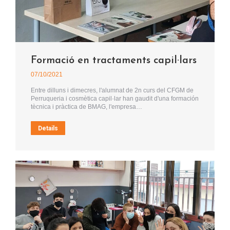
Formació en tractaments capil·lars
07/10/2021
Entre dilluns i dimecres, l'alumnat de 2n curs del CFGM de
Perruqueria i cosmètica capil·lar han gaudit d'una formación
tècnica i pràctica de BMAG, l'empresa…
Details