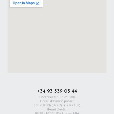
+34 93 339 05 44
Horari lectiu:
8h -21:30h
Horari d'atenció públic:
10h -18:30h
(Dx.i Dj. fins les 15h)
Horari d'estiu:
09:30 - 16:00h (Dv. fins les 14h)