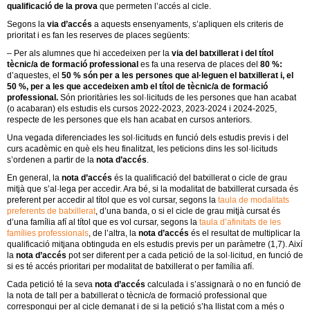
qualificació de la prova
que permeten l’accés al cicle.
Segons la
via d’accés
a aquests ensenyaments, s’apliquen els criteris de
prioritat i es fan les reserves de places següents:
– Per als alumnes que hi accedeixen per la
via del batxillerat i del títol
tècnic/a de formació professional
es fa una reserva de places del
80 %:
d’aquestes, el
50 % són per a les persones que al·leguen el batxillerat i, el
50 %, per a les que accedeixen amb el títol de tècnic/a de formació
professional.
Són prioritàries les sol·licituds de les persones que han acabat
(o acabaran) els estudis els cursos 2022-2023, 2023-2024 i 2024-2025,
respecte de les persones que els han acabat en cursos anteriors.
Una vegada diferenciades les sol·licituds en funció dels estudis previs i del
curs acadèmic en què els heu finalitzat, les peticions dins les sol·licituds
s’ordenen a partir de la
nota d’accés
.
En general, la
nota d’accés
és la qualificació del batxillerat o cicle de grau
mitjà que s’al·lega per accedir. Ara bé, si la modalitat de batxillerat cursada és
preferent per accedir al títol que es vol cursar, segons la
taula de modalitats
preferents de batxillerat
, d’una banda, o si el cicle de grau mitjà cursat és
d’una família afí al títol que es vol cursar, segons la
taula d’afinitats de les
famílies professionals
, de l’altra, la
nota d’accés
és el resultat de multiplicar la
qualificació mitjana obtinguda en els estudis previs per un paràmetre (1,7). Així
la
nota d’accés
pot ser diferent per a cada petició de la sol·licitud, en funció de
si es té accés prioritari per modalitat de batxillerat o per família afí.
Cada petició té la seva
nota d’accés
calculada i s’assignarà o no en funció de
la nota de tall per a batxillerat o tècnic/a de formació professional que
correspongui per al cicle demanat i de si la petició s’ha llistat com a més o