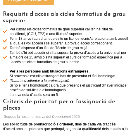
Requisits d’accés als cicles formatius de grau
superior:
Per cursar els cicles formatius de grau superior cal tenir el títol de
batxillerat, (COU, FP2) o una titulació superior.
Tenir 18 anys i acreditar que es té un títol de tècnic/a relacionat amb aquell
al qual es vol accedir i se superar la prova d’accés corresponent.
També disposar d’un títol de Tècnic de grau mitjà.
També s’hi pot accedir si s’ha superat la prova d’accés a la universitat per
a majors de 25 anys o s’ha superat el curs de formació específica per a
l’accés als cicles formatius de grau superior.
Per a les persones amb titulacions estrangeres
,
Si provens d'estudis estrangers has de presentar el títol homologat
(l'hauràs d'adjuntar a la preinscripció).
Si no el tens homologat: caldrà que presentis el justificant d'haver iniciat el
procés de sol·licitud d'homologació.
La teva nota d'accés serà un 5.
Criteris de prioritat per a l’assignació de
places
Segons la nova normativa del
Departamet
2025
Les
sol·licituds de preinscripció s’ordenen, dins de cada via d’accés
i,
d’acord amb les prioritats que pertoqui, segons
la qualificació
dels estudis o la