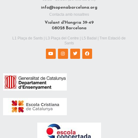
info@sopenabarcelona.org
Contacta amb nosaltres
Violant d'Hongria 39-49
08028 Barcelona
L1 Plaça de Sants | L3 Plaça del Centre | L5 Badal | Tren Estació de
Sants