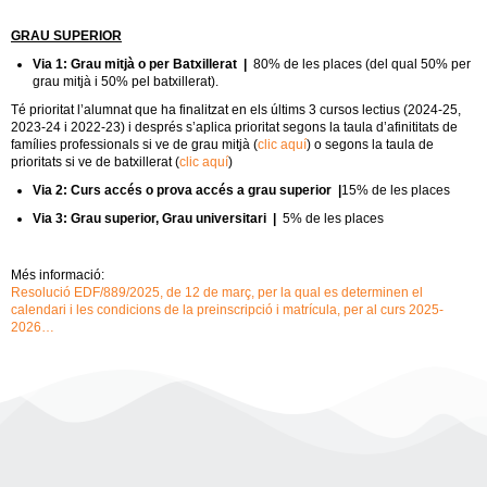
GRAU
SUPERIOR
Via 1:
Grau mitjà
o per
Batxillerat |
80% de les places (del qual 50% per
grau mitjà i 50% pel batxillerat)
.
Té prioritat l’alumnat que ha finalitzat en els
últims
3 cursos lectius (2024-25,
2023-24 i 2022-23)
i després s’aplica prioritat segons la taula d’afinititats de
famílies professionals si ve de grau mitjà (
clic aquí
) o segons la taula de
prioritats si ve de batxillerat (
clic aquí
)
Via 2: Curs accés o prova accés a grau
superior |
15% de les places
Via 3: Grau superior, Grau universitari |
5% de les place
s
Més informació:
Resolució EDF/889/2025, de 12 de març, per la qual es determinen el
calendari i les condicions de la preinscripció i matrícula, per al curs 2025-
2026…