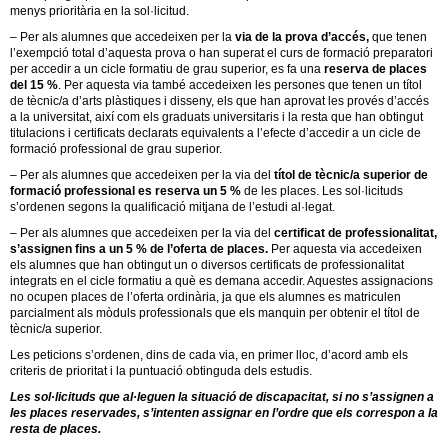
menys prioritària en la sol·licitud.
– Per als alumnes que accedeixen per la
via de la prova d’accés,
que tenen
l’exempció total d’aquesta prova o han superat el curs de formació preparatori
per accedir a un cicle formatiu de grau superior, es fa una
reserva de places
del 15 %
. Per aquesta via també accedeixen les persones que tenen un títol
de tècnic/a d’arts plàstiques i disseny, els que han aprovat les provés d’accés
a la universitat, així com els graduats universitaris i la resta que han obtingut
titulacions i certificats declarats equivalents a l’efecte d’accedir a un cicle de
formació professional de grau superior.
– Per als alumnes que accedeixen per la via del
títol de tècnic/a superior de
formació professional es reserva un 5 %
de les places. Les sol·licituds
s’ordenen segons la qualificació mitjana de l’estudi al·legat.
– Per als alumnes que accedeixen per la via del
certificat de professionalitat,
s’assignen fins a un 5 % de l’oferta de places.
Per aquesta via accedeixen
els alumnes que han obtingut un o diversos certificats de professionalitat
integrats en el cicle formatiu a què es demana accedir. Aquestes assignacions
no ocupen places de l’oferta ordinària, ja que els alumnes es matriculen
parcialment als mòduls professionals que els manquin per obtenir el títol de
tècnic/a superior.
Les peticions s’ordenen, dins de cada via, en primer lloc, d’acord amb els
criteris de prioritat i la puntuació obtinguda dels estudis.
Les sol·licituds que al·leguen la situació de discapacitat, si no s’assignen a
les places reservades, s’intenten assignar en l’ordre que els correspon a la
resta de places.