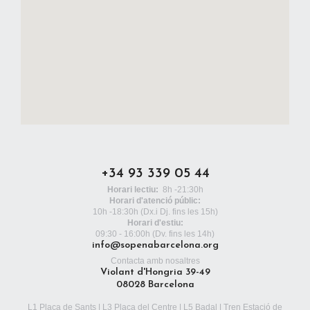
+34 93 339 05 44
Horari lectiu:
8h -21:30h
Horari d'atenció públic:
10h -18:30h
(Dx.i Dj. fins les 15h)
Horari d'estiu:
09:30 - 16:00h (Dv. fins les 14h)
info@sopenabarcelona.org
Contacta amb nosaltres
Violant d'Hongria 39-49
08028 Barcelona
L1 Plaça de Sants | L3 Plaça del Centre | L5 Badal | Tren Estació de