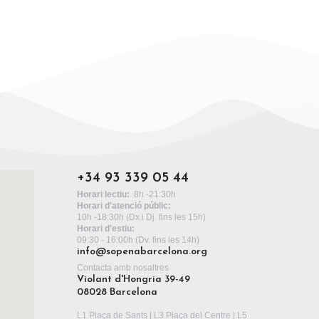
+34 93 339 05 44
Horari lectiu:
8h -21:30h
Horari d'atenció públic:
10h -18:30h
(Dx.i Dj. fins les 15h)
Horari d'estiu:
09:30 - 16:00h (Dv. fins les 14h)
info@sopenabarcelona.org
Contacta amb nosaltres
Violant d'Hongria 39-49
08028 Barcelona
L1 Plaça de Sants | L3 Plaça del Centre | L5