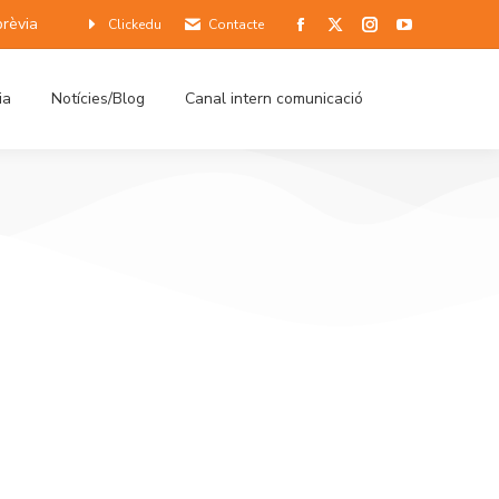
prèvia
Clickedu
Contacte
ia
Notícies/Blog
Canal intern comunicació