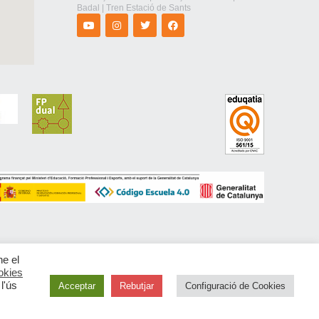
Badal | Tren Estació de Sants
ne el
okies
l'ús
Acceptar
Rebutjar
Configuració de Cookies