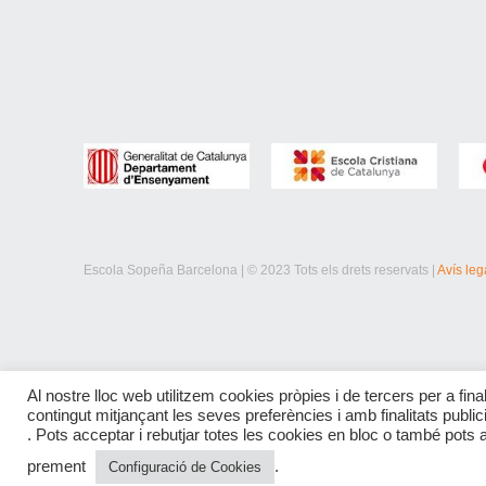
Escola Sopeña Barcelona | © 2023 Tots els drets reservats |
Avís leg
Al nostre lloc web utilitzem cookies pròpies i de tercers per a final
contingut mitjançant les seves preferències i amb finalitats publi
. Pots acceptar i rebutjar totes les cookies en bloc o també pots 
prement
.
Configuració de Cookies