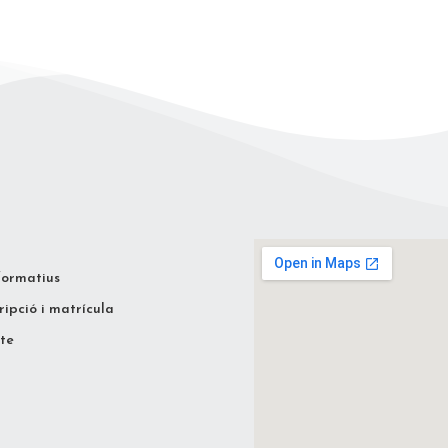
formatius
ripció i matrícula
te