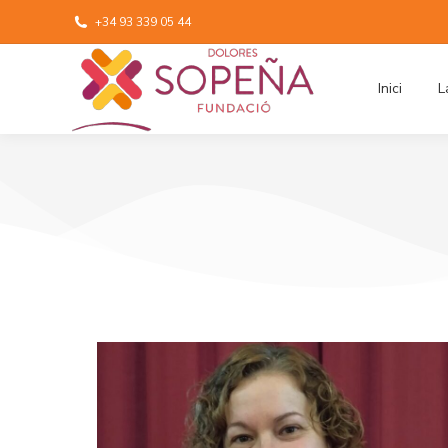
+34 93 339 05 44
Inici
L