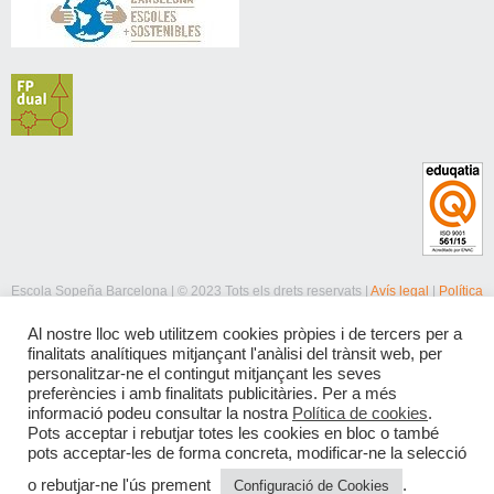
Escola Sopeña Barcelona | © 2023 Tots els drets reservats |
Avís legal
|
Política
de privacitat
|
Política de cookies
Al nostre lloc web utilitzem cookies pròpies i de tercers per a
finalitats analítiques mitjançant l'anàlisi del trànsit web, per
personalitzar-ne el contingut mitjançant les seves
preferències i amb finalitats publicitàries. Per a més
informació podeu consultar la nostra
Política de cookies
.
Pots acceptar i rebutjar totes les cookies en bloc o també
pots acceptar-les de forma concreta, modificar-ne la selecció
o rebutjar-ne l'ús prement
.
Configuració de Cookies