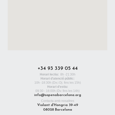
+34 93 339 05 44
Horari lectiu:
8h -21:30h
Horari d'atenció públic:
10h -18:30h
(Dx.i Dj. fins les 15h)
Horari d'estiu:
09:30 - 16:00h (Dv. fins les 14h)
info@sopenabarcelona.org
Contacta amb nosaltres
Violant d'Hongria 39-49
08028 Barcelona