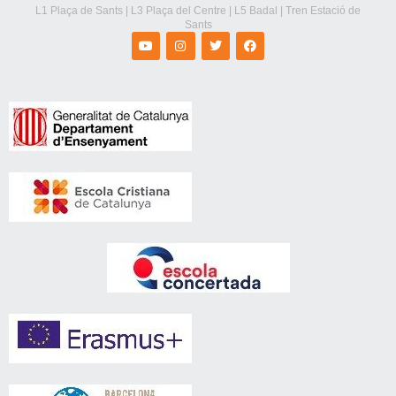
L1 Plaça de Sants | L3 Plaça del Centre | L5 Badal | Tren Estació de
Sants