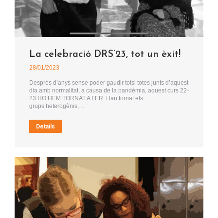
La celebració DRS’23, tot un èxit!
28/01/2023
Després d’anys sense poder gaudir totsi totes junts d’aquest
dia amb normalitat, a causa de la pandèmia, aquest curs 22-
23 HO HEM TORNAT A FER. Han tornat els
grups heterogènis,…
Details