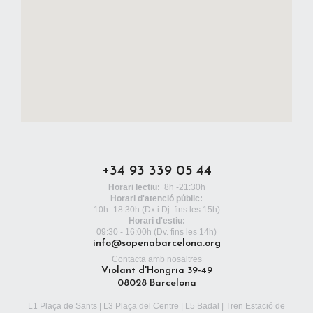
+34 93 339 05 44
Horari lectiu:
8h -21:30h
Horari d'atenció públic:
10h -18:30h
(Dx.i Dj. fins les 15h)
Horari d'estiu:
09:30 - 16:00h (Dv. fins les 14h)
info@sopenabarcelona.org
Contacta amb nosaltres
Violant d'Hongria 39-49
08028 Barcelona
L1 Plaça de Sants | L3 Plaça del Centre | L5 Badal | Tren Estació de