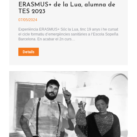
ERASMUS+ de la Lua, alumna de
TES 2023
07/05/2024
Experiència ERASMUS+ Sóc la Lua, tinc 19 anys i he cursat
el cicle formatiu d’emergències sanitàries a l‘Escola Sopeña
Barcelona. En acabar el 2n curs…
Details