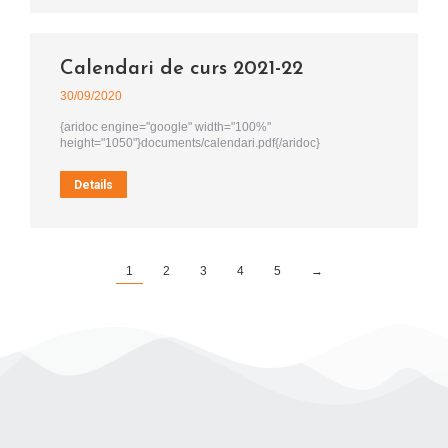
Calendari de curs 2021-22
30/09/2020
{aridoc engine="google" width="100%"
height="1050"}documents/calendari.pdf{/aridoc}
Details
1
2
3
4
5
→