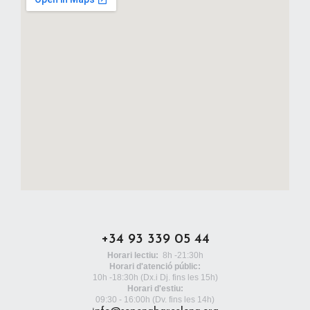
+34 93 339 05 44
Horari lectiu:
8h -21:30h
Horari d'atenció públic:
10h -18:30h
(Dx.i Dj. fins les 15h)
Horari d'estiu:
09:30 - 16:00h (Dv. fins les 14h)