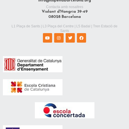
info@sopenabarcelona.org
Contacta amb nosaltres
Violant d'Hongria 39-49
08028 Barcelona
L1 Plaça de Sants | L3 Plaça del Centre | L5 Badal | Tren Estació de
Sants