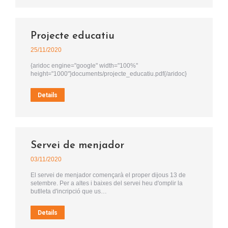
Projecte educatiu
25/11/2020
{aridoc engine="google" width="100%"
height="1000"}documents/projecte_educatiu.pdf{/aridoc}
Details
Servei de menjador
03/11/2020
El servei de menjador començarà el proper dijous 13 de
setembre. Per a altes i baixes del servei heu d'omplir la
butlleta d'incripció que us…
Details