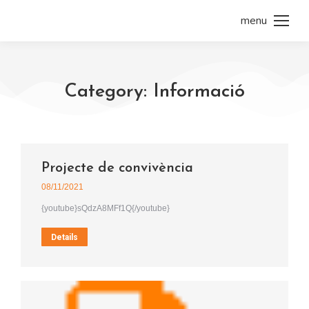
menu
Category: Informació
Projecte de convivència
08/11/2021
{youtube}sQdzA8MFf1Q{/youtube}
Details