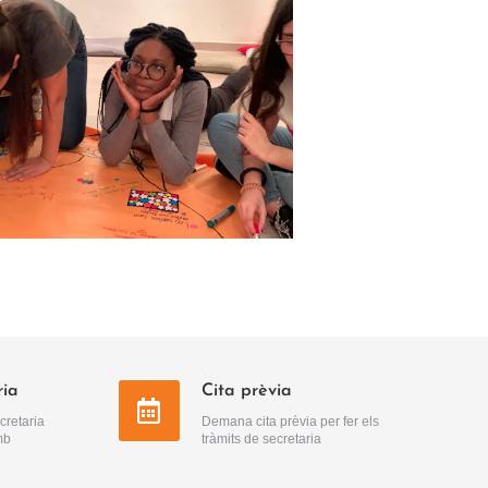
ria
Cita prèvia
cretaria
Demana cita prèvia per fer els
mb
tràmits de secretaria