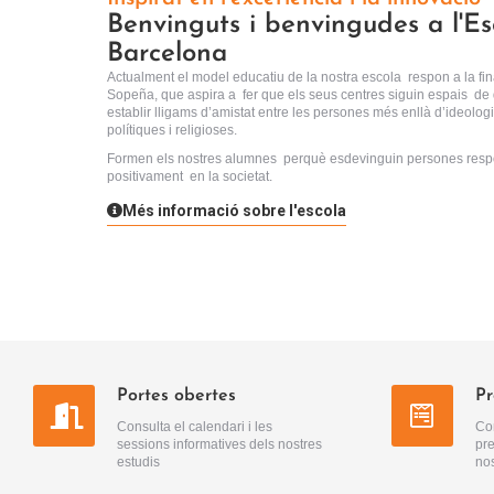
Benvinguts i benvingudes a l'E
Barcelona
Actualment el model educatiu de la nostra escola respon a la fin
Sopeña, que aspira a fer que els seus centres siguin espais de d
establir lligams d’amistat entre les persones més enllà d’ideologi
polítiques i religioses.
Formen els nostres alumnes perquè esdevinguin persones respo
positivament en la societat.
Més informació sobre l'escola
Portes obertes
Pr
Consulta el calendari i les
Con
sessions informatives dels nostres
pre
estudis
nos