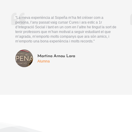
"La meva experiència al Sopeña m’ha fet créixer com a
persona, l’any passat vaig cursar Cures i ara estic a 1r
d’Integració Social i tant en un com en l’altre he tingut la sort de
tenir professors que m’han motivat a seguir estudiant el que
m’agrada, m’emporto molts companys que ara són amics, i
m’emporto una bona experiència i molts records."
Martina Arnau Lara
Alumna