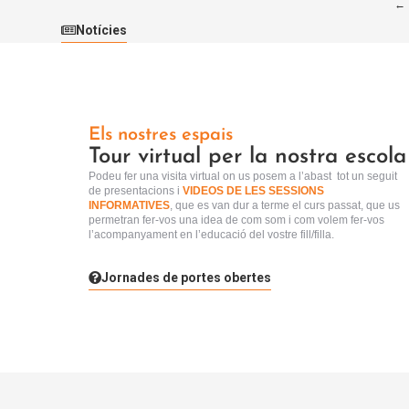
←
Notícies
Els nostres espais
Tour virtual per la nostra escola
Podeu fer una visita virtual
on us posem a l’abast tot un seguit
de presentacions i
VIDEOS DE LES SESSIONS
INFORMATIVES
, que es van dur a terme el curs passat, que us
permetran fer-vos una idea de com som i com volem fer-vos
l’acompanyament en l’educació del vostre fill/filla.
Jornades de portes obertes