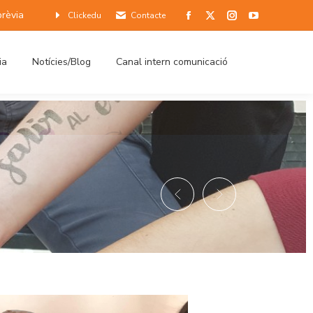
prèvia
Clickedu
Contacte
ia
Notícies/Blog
Canal intern comunicació