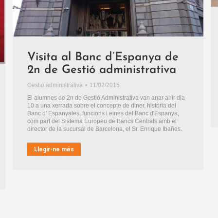
Visita al Banc d’Espanya de
2n de Gestió administrativa
Gestió administrativa
11/02/2015
El alumnes de 2n de Gestió Administrativa van anar ahir dia
10 a una xerrada sobre el concepte de diner, història del
Banc d' Espanyales, funcions i eines del Banc d'Espanya,
com part del Sistema Europeu de Bancs Centrals amb el
director de la sucursal de Barcelona, el Sr. Enrique Ibañes.
Llegir-ne més