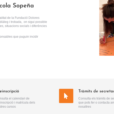
scola Sopeña
alitat de la Fundació Dolores
iàleg i trobada, on sigui possible
es, situacions socials i diferències
nsables que puguin incidir
einscripció
Tràmits de secreta
sulta el calendari de
Consulta els tràmits de se
inscripció i matrícula dels
que pots fer o contacta a
tres cursos
nosaltres