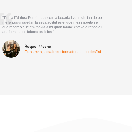
"Tinc a l'Ainhoa Pereñiguez com a becaria i val molt, tan de bo
me la pugui quedar, la seva actitut és el que més importa i el
que recordo que em movia a mi quan també estava a l'escola i
ara formo a les futures esilistes."
Raquel Mecha
Ex-alumna, actualment formadora de continuïtat