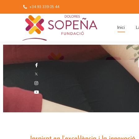
+34 93 339 05 44
Inici
L
Inspirat en l’excel·lència i la innovació