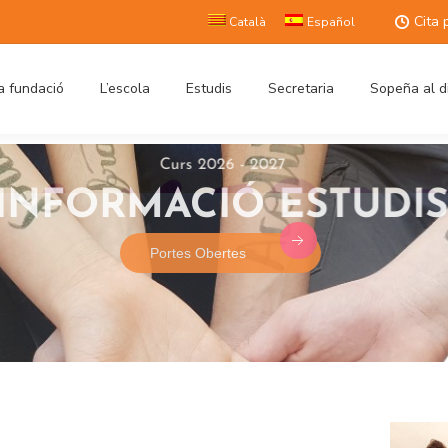
Cita 
Català
Español
a fundació
L’escola
Estudis
Secretaria
Sopeña al d
Curs 2026 - 2027
INFORMACIÓ ESTUDIS
Portes Obertes