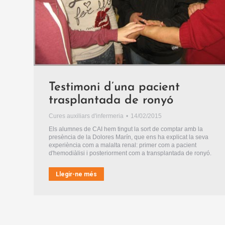
Testimoni d’una pacient
trasplantada de ronyó
Cures auxiliars d'infermeria
14/02/2015
Els alumnes de CAI hem tingut la sort de comptar amb la
presència de la Dolores Marín, que ens ha explicat la seva
experiència com a malalta renal: primer com a pacient
d'hemodiàlisi i posteriorment com a transplantada de ronyó.
Llegir-ne més