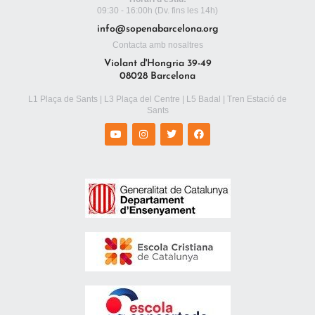
09:30 - 16:00h (Dv. fins les 14h)
info@sopenabarcelona.org
Contacta amb nosaltres
Violant d'Hongria 39-49
08028 Barcelona
L1 Plaça de Sants | L3 Plaça del Centre | L5 Badal | Tren Estació de
Sants