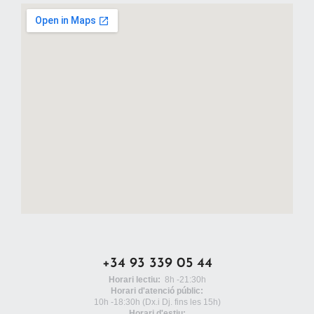
+34 93 339 05 44
Horari lectiu:
8h -21:30h
Horari d'atenció públic:
10h -18:30h
(Dx.i Dj. fins les 15h)
Horari d'estiu: