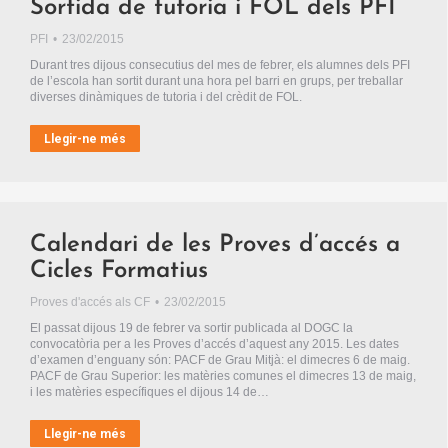
Sortida de tutoria i FOL dels PFI
PFI
23/02/2015
Durant tres dijous consecutius del mes de febrer, els alumnes dels PFI
de l’escola han sortit durant una hora pel barri en grups, per treballar
diverses dinàmiques de tutoria i del crèdit de FOL.
Llegir-ne més
Calendari de les Proves d’accés a
Cicles Formatius
Proves d'accés als CF
23/02/2015
El passat dijous 19 de febrer va sortir publicada al DOGC la
convocatòria per a les Proves d’accés d’aquest any 2015. Les dates
d’examen d’enguany són: PACF de Grau Mitjà: el dimecres 6 de maig.
PACF de Grau Superior: les matèries comunes el dimecres 13 de maig,
i les matèries específiques el dijous 14 de…
Llegir-ne més