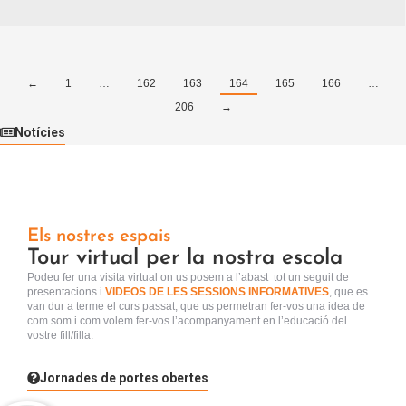
←
1
…
162
163
164
165
166
…
206
→
Notícies
Els nostres espais
Tour virtual per la nostra escola
Podeu fer una visita virtual
on us posem a l’abast tot un seguit de
presentacions i
VIDEOS DE LES SESSIONS INFORMATIVES
, que es
van dur a terme el curs passat, que us permetran fer-vos una idea de
com som i com volem fer-vos l’acompanyament en l’educació del
vostre fill/filla.
Jornades de portes obertes