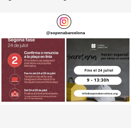
@
sopenabarcelona