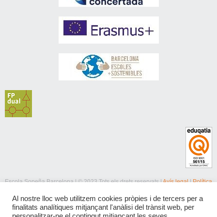
Escola Sopeña Barcelona | © 2023 Tots els drets reservats |
Avís legal
|
Política
de privacitat
|
Política de cookies
Al nostre lloc web utilitzem cookies pròpies i de tercers per a
finalitats analítiques mitjançant l'anàlisi del trànsit web, per
personalitzar-ne el contingut mitjançant les seves