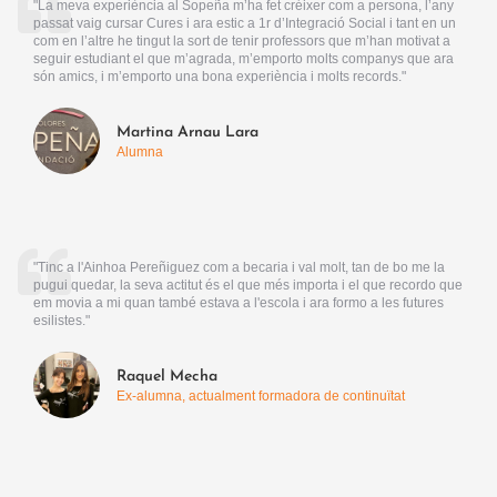
"La meva experiència al Sopeña m’ha fet créixer com a persona, l’any
passat vaig cursar Cures i ara estic a 1r d’Integració Social i tant en un
com en l’altre he tingut la sort de tenir professors que m’han motivat a
seguir estudiant el que m’agrada, m’emporto molts companys que ara
són amics, i m’emporto una bona experiència i molts records."
Martina Arnau Lara
Alumna
"Tinc a l'Ainhoa Pereñiguez com a becaria i val molt, tan de bo me la
pugui quedar, la seva actitut és el que més importa i el que recordo que
em movia a mi quan també estava a l'escola i ara formo a les futures
esilistes."
Raquel Mecha
Ex-alumna, actualment formadora de continuïtat