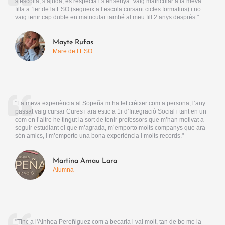
s’escolta, s’ajuda, es respecta i s’ensenya. Vaig matricular a la meva
filla a 1er de la ESO (segueix a l’escola cursant cicles formatius) i no
vaig tenir cap dubte en matricular també al meu fill 2 anys després."
Mayte Rufas
Mare de l’ESO
"La meva experiència al Sopeña m’ha fet créixer com a persona, l’any
passat vaig cursar Cures i ara estic a 1r d’Integració Social i tant en un
com en l’altre he tingut la sort de tenir professors que m’han motivat a
seguir estudiant el que m’agrada, m’emporto molts companys que ara
són amics, i m’emporto una bona experiència i molts records."
Martina Arnau Lara
Alumna
"Tinc a l'Ainhoa Pereñiguez com a becaria i val molt, tan de bo me la