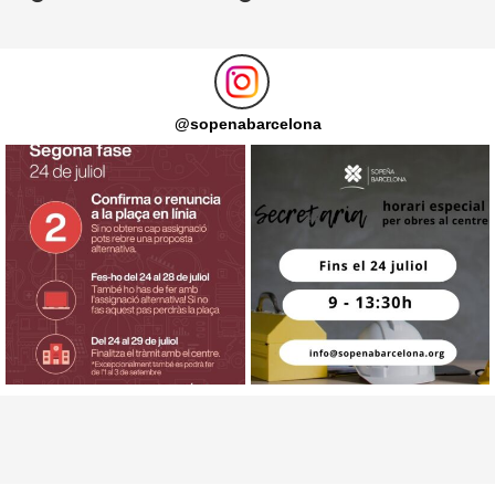
@
sopenabarcelona