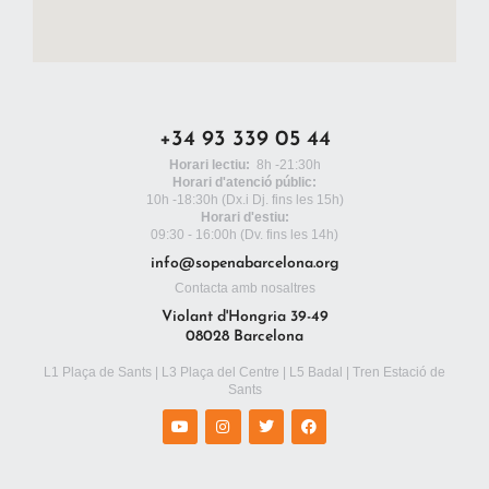
+34 93 339 05 44
Horari lectiu:
8h -21:30h
Horari d'atenció públic:
10h -18:30h
(Dx.i Dj. fins les 15h)
Horari d'estiu:
09:30 - 16:00h (Dv. fins les 14h)
info@sopenabarcelona.org
Contacta amb nosaltres
Violant d'Hongria 39-49
08028 Barcelona
L1 Plaça de Sants | L3 Plaça del Centre | L5 Badal | Tren Estació de
Sants