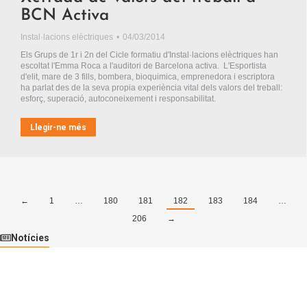
BCN Activa
Instal·lacions elèctriques
04/03/2014
Els Grups de 1r i 2n del Cicle formatiu d'Instal·lacions elèctriques han
escoltat l'Emma Roca a l'auditori de Barcelona activa. L'Esportista
d'elit, mare de 3 fills, bombera, bioquimica, emprenedora i escriptora
ha parlat des de la seva propia experiència vital dels valors del treball:
esforç, superació, autoconeixement i responsabilitat.
Llegir-ne més
←
1
…
180
181
182
183
184
…
206
→
Notícies