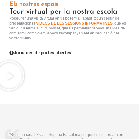
Els nostres espais
Tour virtual per la nostra escola
Podeu fer una visita virtual
on us posem a l’abast tot un seguit de
presentacions i
VIDEOS DE LES SESSIONS INFORMATIVES
, que es
van dur a terme el curs passat, que us permetran fer-vos una idea de
com som i com volem fer-vos l’acompanyament en l’educació del
vostre fill/filla.
Jornades de portes obertes
"Recomanaria l’Escola Sopeña Barcelona perquè és una escola on