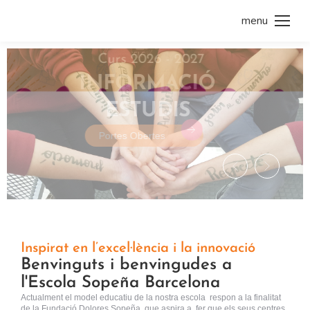
menu
Curs 2026 - 2027
INFORMACIÓ
ESTUDIS
Portes Obertes
Inspirat en l’excel·lència i la innovació
Benvinguts i benvingudes a
l'Escola Sopeña Barcelona
Actualment el model educatiu de la nostra escola respon a la finalitat
de la Fundació Dolores Sopeña, que aspira a fer que els seus centres