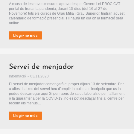
A causa de les noves mesures aprovades pel Govern i el PROCICAT
per tal de frenar la pandèmia, durant 15 dies (del 16 al 27 de
Novembre) tots els cursos de Grau Mitja i Grau Superior, tindran aquest
calendario de formació presencial. Hi haurà un dia on la formació serà
online.
Llegir-ne més
Servei de menjador
Informació
03/11/2020
El servei de menjador començarà el proper dijous 13 de setembre. Per
a altes i baixes del servei heu d'omplir la butlleta d'incripció que us la
podeu descarregar aquí Si per raons de salut, laborals o per l’aïllament
o la quarantena per la COVID-19, no es pot desclaçar fins al centre per
recollir els menús…
Llegir-ne més