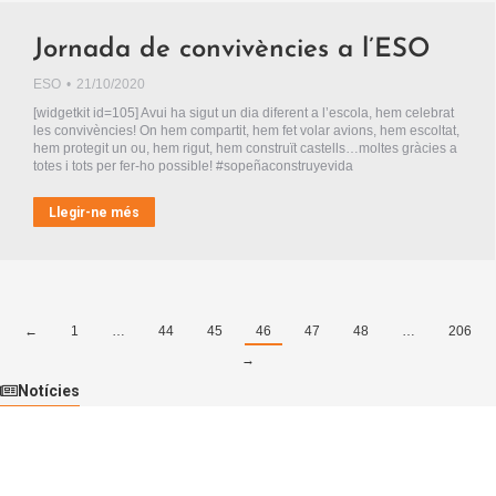
Jornada de convivències a l’ESO
ESO
21/10/2020
[widgetkit id=105] Avui ha sigut un dia diferent a l’escola, hem celebrat
les convivències! On hem compartit, hem fet volar avions, hem escoltat,
hem protegit un ou, hem rigut, hem construït castells…moltes gràcies a
totes i tots per fer-ho possible! #sopeñaconstruyevida
Llegir-ne més
←
1
…
44
45
46
47
48
…
206
→
Notícies