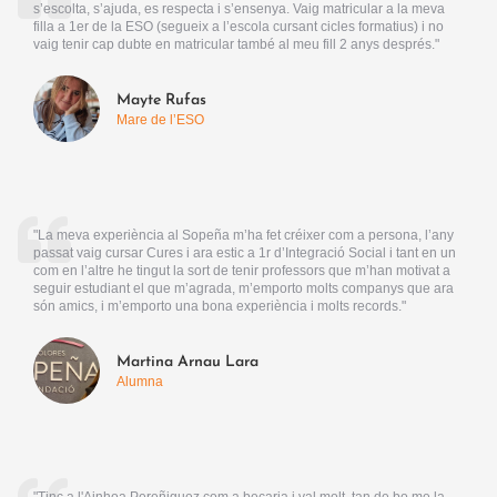
s’escolta, s’ajuda, es respecta i s’ensenya. Vaig matricular a la meva
filla a 1er de la ESO (segueix a l’escola cursant cicles formatius) i no
vaig tenir cap dubte en matricular també al meu fill 2 anys després."
Mayte Rufas
Mare de l’ESO
"La meva experiència al Sopeña m’ha fet créixer com a persona, l’any
passat vaig cursar Cures i ara estic a 1r d’Integració Social i tant en un
com en l’altre he tingut la sort de tenir professors que m’han motivat a
seguir estudiant el que m’agrada, m’emporto molts companys que ara
són amics, i m’emporto una bona experiència i molts records."
Martina Arnau Lara
Alumna
"Tinc a l'Ainhoa Pereñiguez com a becaria i val molt, tan de bo me la