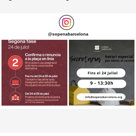
@
sopenabarcelona