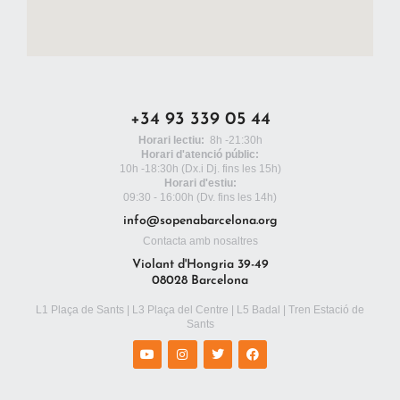
+34 93 339 05 44
Horari lectiu:
8h -21:30h
Horari d'atenció públic:
10h -18:30h
(Dx.i Dj. fins les 15h)
Horari d'estiu:
09:30 - 16:00h (Dv. fins les 14h)
info@sopenabarcelona.org
Contacta amb nosaltres
Violant d'Hongria 39-49
08028 Barcelona
L1 Plaça de Sants | L3 Plaça del Centre | L5 Badal | Tren Estació de
Sants