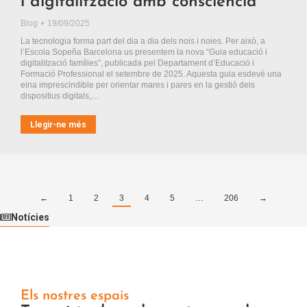
i digitalització amb consciència
Blog
19/09/2025
La tecnologia forma part del dia a dia dels nois i noies. Per això, a
l’Escola Sopeña Barcelona us presentem la nova “Guia educació i
digitalització famílies”, publicada pel Departament d’Educació i
Formació Professional el setembre de 2025. Aquesta guia esdevé una
eina imprescindible per orientar mares i pares en la gestió dels
dispositius digitals,…
Llegir-ne més
←
1
2
3
4
5
…
206
→
Notícies
Els nostres espais