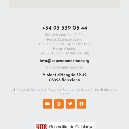
+34 93 339 05 44
Horari lectiu:
8h -21:30h
Horari d'atenció públic:
10h -18:30h
(Dx.i Dj. fins les 15h)
Horari d'estiu:
09:30 - 16:00h (Dv. fins les 14h)
info@sopenabarcelona.org
Contacta amb nosaltres
Violant d'Hongria 39-49
08028 Barcelona
L1 Plaça de Sants | L3 Plaça del Centre | L5 Badal | Tren Estació de
Sants