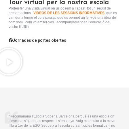
Tour virtual per la nostra escola
Podeu fer una visita virtual
on us posem a l’abast tot un seguit de
presentacions i
VIDEOS DE LES SESSIONS INFORMATIVES
, que es
van dur a terme el curs passat, que us permetran fer-vos una idea de
com som i com volem fer-vos l’acompanyament en l’educació del
vostre fill/filla.
Jornades de portes obertes
"Recomanaria l’Escola Sopeña Barcelona perquè és una escola on
s’escolta, s’ajuda, es respecta i s’ensenya. Vaig matricular a la meva
filla a 1er de la ESO (segueix a l’escola cursant cicles formatius) i no