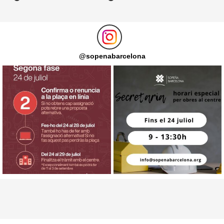
@
sopenabarcelona