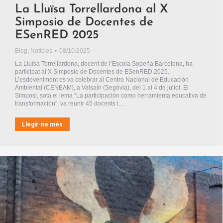
La Lluïsa Torrellardona al X
Simposio de Docentes de
ESenRED 2025
Blog
,
Notícies
08/10/2025
La Lluïsa Torrellardona, docent de l’Escola Sopeña Barcelona, ha
participat al X Simposio de Docentes de ESenRED 2025.
L’esdeveniment es va celebrar al Centro Nacional de Educación
Ambiental (CENEAM), a Valsaín (Segòvia), del 1 al 4 de juliol. El
Simposi, sota el lema “La participación como herramienta educativa de
transformación”, va reunir 45 docents i…
Llegir-ne més