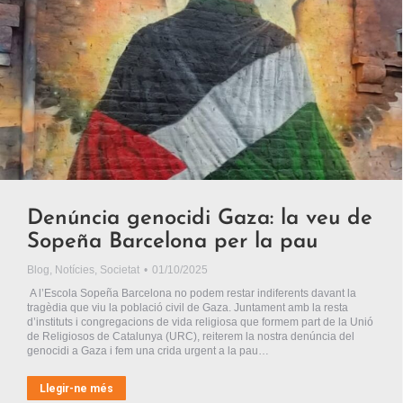
Denúncia genocidi Gaza: la veu de
Sopeña Barcelona per la pau
Blog
,
Notícies
,
Societat
01/10/2025
A l’Escola Sopeña Barcelona no podem restar indiferents davant la
tragèdia que viu la població civil de Gaza. Juntament amb la resta
d’instituts i congregacions de vida religiosa que formem part de la Unió
de Religiosos de Catalunya (URC), reiterem la nostra denúncia del
genocidi a Gaza i fem una crida urgent a la pau…
Llegir-ne més