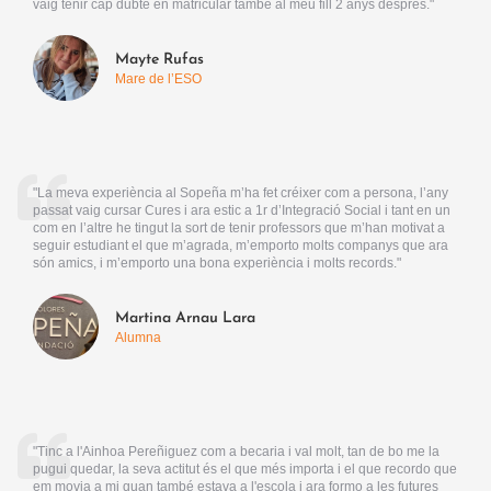
vaig tenir cap dubte en matricular també al meu fill 2 anys després."
Mayte Rufas
Mare de l’ESO
"La meva experiència al Sopeña m’ha fet créixer com a persona, l’any
passat vaig cursar Cures i ara estic a 1r d’Integració Social i tant en un
com en l’altre he tingut la sort de tenir professors que m’han motivat a
seguir estudiant el que m’agrada, m’emporto molts companys que ara
són amics, i m’emporto una bona experiència i molts records."
Martina Arnau Lara
Alumna
"Tinc a l'Ainhoa Pereñiguez com a becaria i val molt, tan de bo me la
pugui quedar, la seva actitut és el que més importa i el que recordo que
em movia a mi quan també estava a l'escola i ara formo a les futures