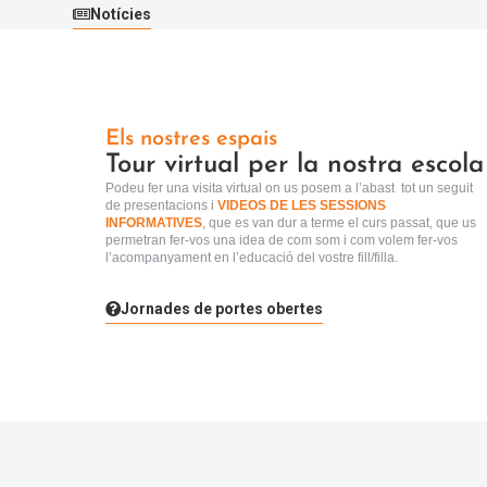
Notícies
Els nostres espais
Tour virtual per la nostra escola
Podeu fer una visita virtual
on us posem a l’abast tot un seguit
de presentacions i
VIDEOS DE LES SESSIONS
INFORMATIVES
, que es van dur a terme el curs passat, que us
permetran fer-vos una idea de com som i com volem fer-vos
l’acompanyament en l’educació del vostre fill/filla.
Jornades de portes obertes