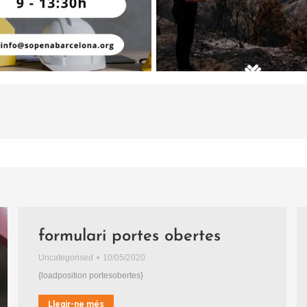
formulari portes obertes
Uncategorised
10/05/2020
{loadposition portesobertes}
Llegir-ne més