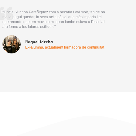
"Tinc a l'Ainhoa Pereñiguez com a becaria i val molt, tan de bo
me la pugui quedar, la seva actitut és el que més importa i el
que recordo que em movia a mi quan també estava a l'escola i
ara formo a les futures esilistes."
Raquel Mecha
Ex-alumna, actualment formadora de continuïtat