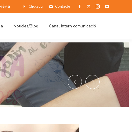
prèvia
Clickedu
Contacte
ia
Notícies/Blog
Canal intern comunicació