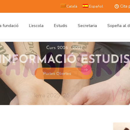
Cita 
Català
Español
a fundació
L’escola
Estudis
Secretaria
Sopeña al d
Curs 2026 - 2027
INFORMACIÓ ESTUDIS
Portes Obertes