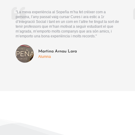
"La meva experiència al Sopeña m’ha fet créixer com a
persona, l’any passat vaig cursar Cures i ara estic a 1r
d’Integració Social i tant en un com en l’altre he tingut la sort de
tenir professors que m’han motivat a seguir estudiant el que
m’agrada, m’emporto molts companys que ara són amics, i
m’emporto una bona experiència i molts records."
Martina Arnau Lara
Alumna