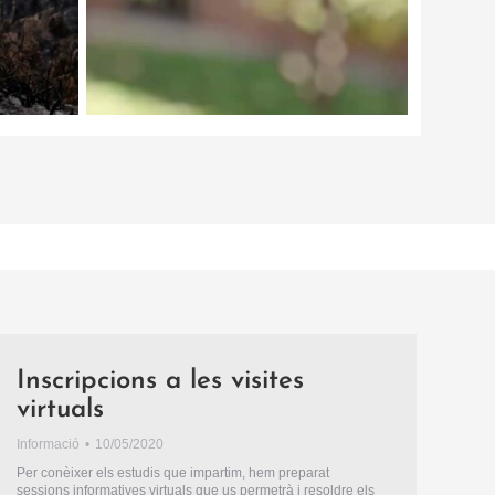
Inscripcions a les visites
virtuals
Informació
10/05/2020
Per conèixer els estudis que impartim, hem preparat
sessions informatives virtuals que us permetrà i resoldre els