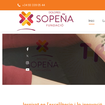
+34 93 339 05 44
Inici
L
Inspirat en l’excel·lència i la innovació