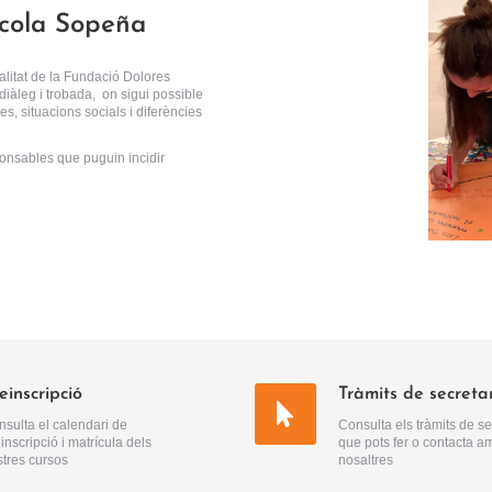
scola Sopeña
alitat de la Fundació Dolores
iàleg i trobada, on sigui possible
es, situacions socials i diferències
nsables que puguin incidir
einscripció
Tràmits de secreta
sulta el calendari de
Consulta els tràmits de se
inscripció i matrícula dels
que pots fer o contacta a
tres cursos
nosaltres