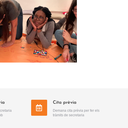
ria
Cita prèvia
cretaria
Demana cita prèvia per fer els
mb
tràmits de secretaria