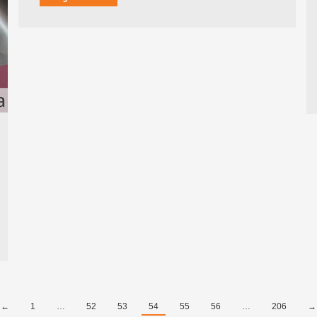
←
1
…
52
53
54
55
56
…
206
→