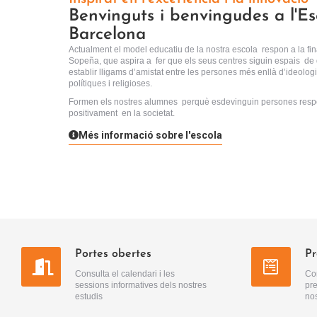
Benvinguts i benvingudes a l'E
Barcelona
Actualment el model educatiu de la nostra escola respon a la fin
Sopeña, que aspira a fer que els seus centres siguin espais de d
establir lligams d’amistat entre les persones més enllà d’ideologi
polítiques i religioses.
Formen els nostres alumnes perquè esdevinguin persones respo
positivament en la societat.
Més informació sobre l'escola
Portes obertes
Pr
Consulta el calendari i les
Con
sessions informatives dels nostres
pre
estudis
nos