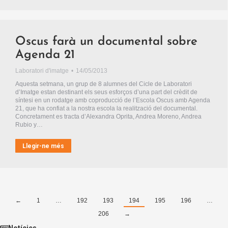
Oscus farà un documental sobre
Agenda 21
Laboratori d'imatge
14/05/2013
Aquesta setmana, un grup de 8 alumnes del Cicle de Laboratori
d’Imatge estan destinant els seus esforços d’una part del crèdit de
síntesi en un rodatge amb coproducció de l’Escola Oscus amb Agenda
21, que ha confiat a la nostra escola la realització del documental.
Concretament es tracta d’Alexandra Oprita, Andrea Moreno, Andrea
Rubio y…
Llegir-ne més
←
1
…
192
193
194
195
196
…
206
→
Notícies