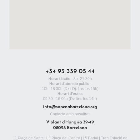
+34 93 339 05 44
Horari lectiu:
8h -21:30h
Horari d'atenció públic:
10h -18:30h
(Dx.i Dj. fins les 15h)
Horari d'estiu:
09:30 - 16:00h (Dv. fins les 14h)
info@sopenabarcelona.org
Contacta amb nosaltres
Violant d'Hongria 39-49
08028 Barcelona
L1 Plaça de Sants | L3 Plaça del Centre | L5 Badal | Tren Estació de