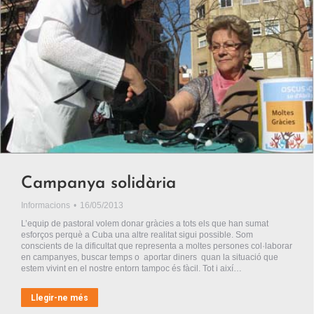
Campanya solidària
Informacions
16/05/2013
L’equip de pastoral volem donar gràcies a tots els que han sumat
esforços perquè a Cuba una altre realitat sigui possible. Som
conscients de la dificultat que representa a moltes persones col·laborar
en campanyes, buscar temps o aportar diners quan la situació que
estem vivint en el nostre entorn tampoc és fàcil. Tot i així…
Llegir-ne més