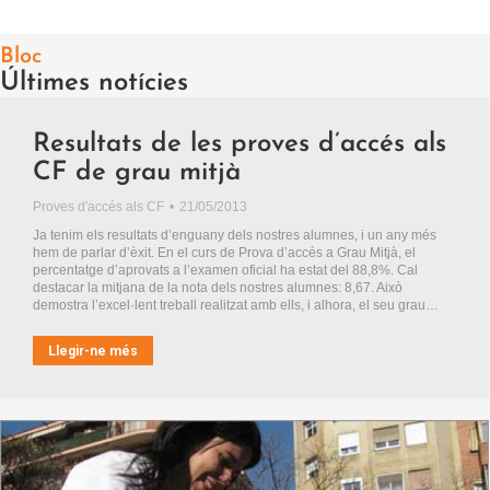
Bloc
Últimes notícies
Resultats de les proves d’accés als
CF de grau mitjà
Proves d'accés als CF
21/05/2013
Ja tenim els resultats d’enguany dels nostres alumnes, i un any més
hem de parlar d’èxit. En el curs de Prova d’accés a Grau Mitjà, el
percentatge d’aprovats a l’examen oficial ha estat del 88,8%. Cal
destacar la mitjana de la nota dels nostres alumnes: 8,67. Això
demostra l’excel·lent treball realitzat amb ells, i alhora, el seu grau…
Llegir-ne més