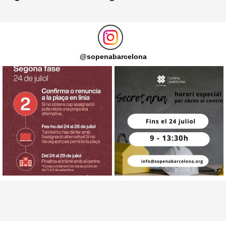
@
sopenabarcelona