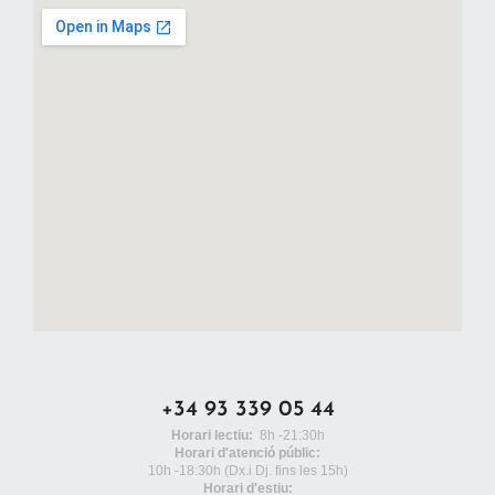
+34 93 339 05 44
Horari lectiu:
8h -21:30h
Horari d'atenció públic:
10h -18:30h
(Dx.i Dj. fins les 15h)
Horari d'estiu: