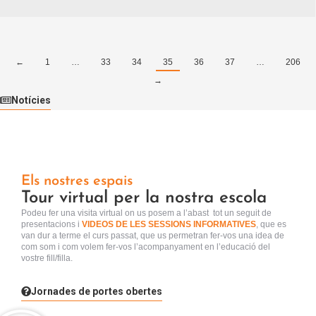
←
1
…
33
34
35
36
37
…
206
→
Notícies
Els nostres espais
Tour virtual per la nostra escola
Podeu fer una visita virtual
on us posem a l’abast tot un seguit de
presentacions i
VIDEOS DE LES SESSIONS INFORMATIVES
, que es
van dur a terme el curs passat, que us permetran fer-vos una idea de
com som i com volem fer-vos l’acompanyament en l’educació del
vostre fill/filla.
Jornades de portes obertes