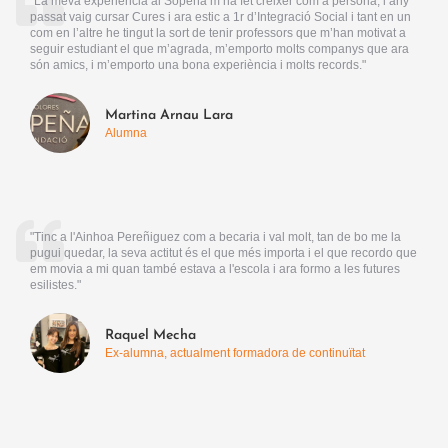
"La meva experiència al Sopeña m’ha fet créixer com a persona, l’any
passat vaig cursar Cures i ara estic a 1r d’Integració Social i tant en un
com en l’altre he tingut la sort de tenir professors que m’han motivat a
seguir estudiant el que m’agrada, m’emporto molts companys que ara
són amics, i m’emporto una bona experiència i molts records."
Martina Arnau Lara
Alumna
"Tinc a l'Ainhoa Pereñiguez com a becaria i val molt, tan de bo me la
pugui quedar, la seva actitut és el que més importa i el que recordo que
em movia a mi quan també estava a l'escola i ara formo a les futures
esilistes."
Raquel Mecha
Ex-alumna, actualment formadora de continuïtat