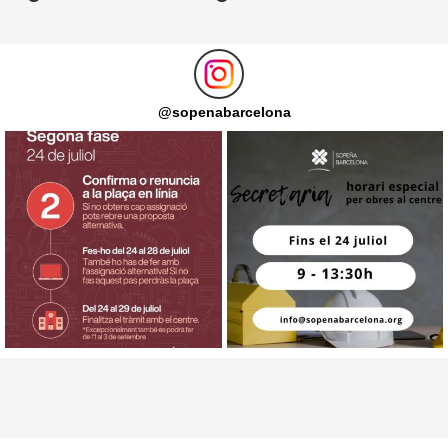
@
sopenabarcelona