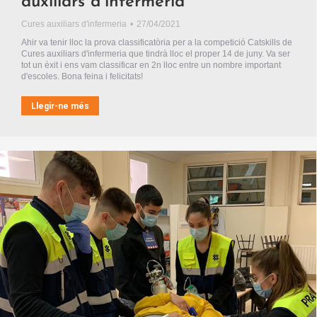
auxiliars d’infermeria
Cures auxiliars d'infermeria
27/04/2021
Ahir va tenir lloc la prova classificatòria per a la competició Catskills de
Cures auxiliars d'infermeria que tindrà lloc el proper 14 de juny. Va ser
tot un èxit i ens vam classificar en 2n lloc entre un nombre important
d'escoles. Bona feina i felicitats!
Llegir-ne més