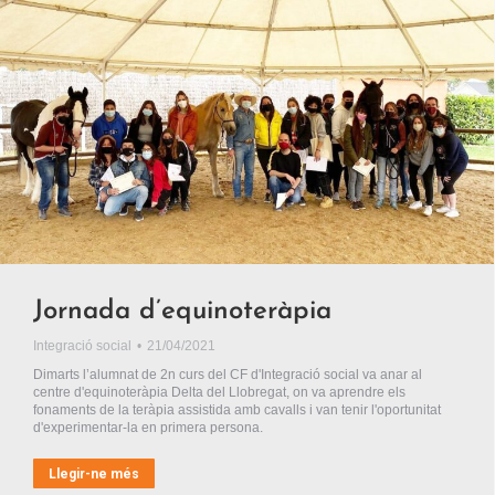
Jornada d’equinoteràpia
Integració social
21/04/2021
Dimarts l’alumnat de 2n curs del CF d'Integració social va anar al
centre d'equinoteràpia Delta del Llobregat, on va aprendre els
fonaments de la teràpia assistida amb cavalls i van tenir l'oportunitat
d'experimentar-la en primera persona.
Llegir-ne més