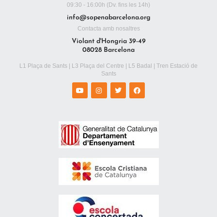
09:30 - 16:00h (Dv. fins les 14h)
info@sopenabarcelona.org
Contacta amb nosaltres
Violant d'Hongria 39-49
08028 Barcelona
L1 Plaça de Sants | L3 Plaça del Centre | L5 Badal | Tren Estació de
Sants