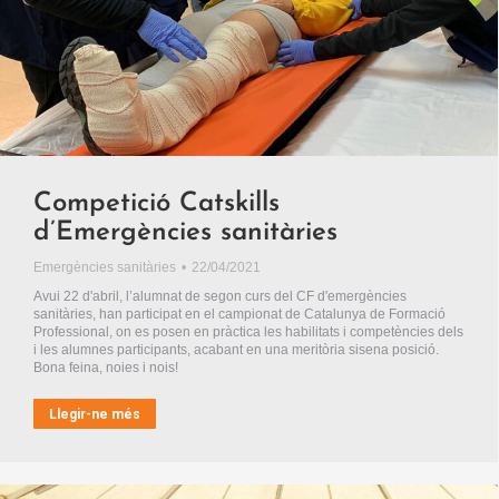
Competició Catskills
d’Emergències sanitàries
Emergències sanitàries
22/04/2021
Avui 22 d'abril, l’alumnat de segon curs del CF d'emergències
sanitàries, han participat en el campionat de Catalunya de Formació
Professional, on es posen en pràctica les habilitats i competències dels
i les alumnes participants, acabant en una meritòria sisena posició.
Bona feina, noies i nois!
Llegir-ne més