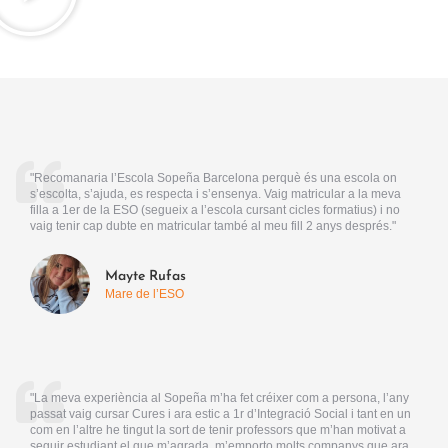
"Recomanaria l’Escola Sopeña Barcelona perquè és una escola on
s’escolta, s’ajuda, es respecta i s’ensenya. Vaig matricular a la meva
filla a 1er de la ESO (segueix a l’escola cursant cicles formatius) i no
vaig tenir cap dubte en matricular també al meu fill 2 anys després."
Mayte Rufas
Mare de l’ESO
"La meva experiència al Sopeña m’ha fet créixer com a persona, l’any
passat vaig cursar Cures i ara estic a 1r d’Integració Social i tant en un
com en l’altre he tingut la sort de tenir professors que m’han motivat a
seguir estudiant el que m’agrada, m’emporto molts companys que ara