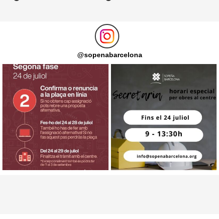
@
sopenabarcelona