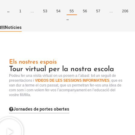
←
1
…
53
54
55
56
57
…
206
→
Notícies
Els nostres espais
Tour virtual per la nostra escola
Podeu fer una visita virtual
on us posem a l’abast tot un seguit de
presentacions i
VIDEOS DE LES SESSIONS INFORMATIVES
, que es
van dur a terme el curs passat, que us permetran fer-vos una idea de
com som i com volem fer-vos l’acompanyament en l’educació del
vostre fill/filla.
Jornades de portes obertes