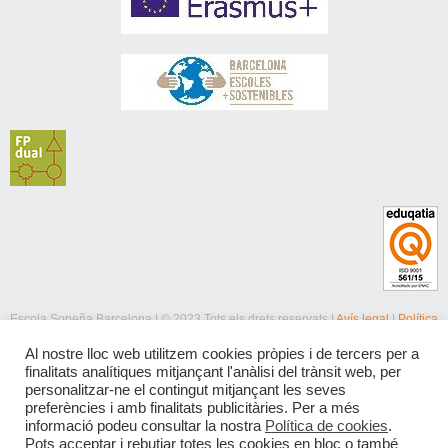
Escola Sopeña Barcelona | © 2023 Tots els drets reservats |
Avís legal
|
Política
de privacitat
|
Política de cookies
Al nostre lloc web utilitzem cookies pròpies i de tercers per a
finalitats analítiques mitjançant l'anàlisi del trànsit web, per
personalitzar-ne el contingut mitjançant les seves
preferències i amb finalitats publicitàries. Per a més
informació podeu consultar la nostra
Política de cookies
.
Pots acceptar i rebutjar totes les cookies en bloc o també