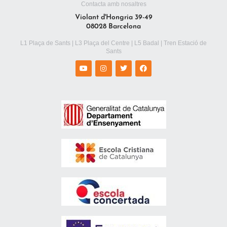
Contacta amb nosaltres
Violant d'Hongria 39-49
08028 Barcelona
L1 Plaça de Sants | L3 Plaça del Centre | L5 Badal | Tren Estació de
Sants