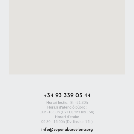
+34 93 339 05 44
Horari lectiu:
8h -21:30h
Horari d'atenció públic:
10h -18:30h
(Dx.i Dj. fins les 15h)
Horari d'estiu:
09:30 - 16:00h (Dv. fins les 14h)
info@sopenabarcelona.org