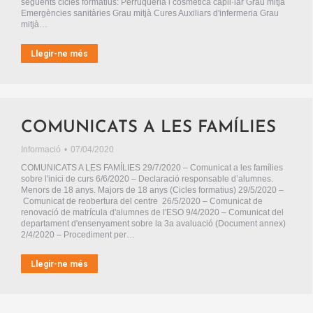
següents cicles formatius: Perruqueria i cosmètica capil·lar Grau mitjà
Emergències sanitàries Grau mitjà Cures Auxiliars d'infermeria Grau
mitjà…
Llegir-ne més
COMUNICATS A LES FAMÍLIES
Informació
07/04/2020
COMUNICATS A LES FAMÍLIES 29/7/2020 – Comunicat a les famílies
sobre l'inici de curs 6/6/2020 – Declaració responsable d’alumnes.
Menors de 18 anys. Majors de 18 anys (Cicles formatius) 29/5/2020 –
Comunicat de reobertura del centre 26/5/2020 – Comunicat de
renovació de matrícula d'alumnes de l'ESO 9/4/2020 – Comunicat del
departament d'ensenyament sobre la 3a avaluació (Document annex)
2/4/2020 – Procediment per…
Llegir-ne més