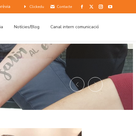
prèvia
Clickedu
Contacte
ia
Notícies/Blog
Canal intern comunicació