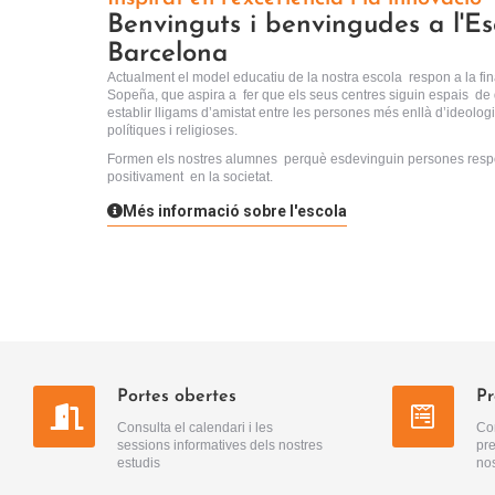
Benvinguts i benvingudes a l'E
Barcelona
Actualment el model educatiu de la nostra escola respon a la fin
Sopeña, que aspira a fer que els seus centres siguin espais de d
establir lligams d’amistat entre les persones més enllà d’ideologi
polítiques i religioses.
Formen els nostres alumnes perquè esdevinguin persones respo
positivament en la societat.
Més informació sobre l'escola
Portes obertes
Pr
Consulta el calendari i les
Con
sessions informatives dels nostres
pre
estudis
nos