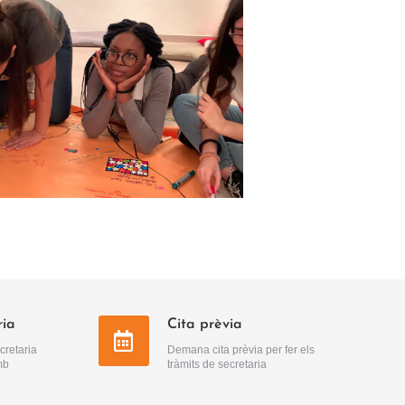
ria
Cita prèvia
cretaria
Demana cita prèvia per fer els
mb
tràmits de secretaria