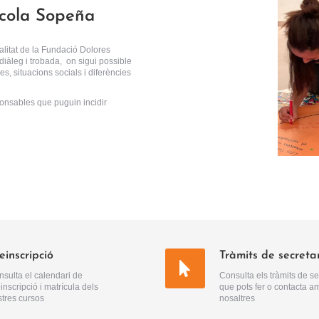
scola Sopeña
alitat de la Fundació Dolores
iàleg i trobada, on sigui possible
es, situacions socials i diferències
nsables que puguin incidir
einscripció
Tràmits de secreta
sulta el calendari de
Consulta els tràmits de se
inscripció i matrícula dels
que pots fer o contacta a
tres cursos
nosaltres