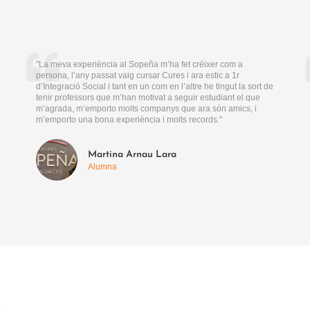
"La meva experiència al Sopeña m’ha fet créixer com a
persona, l’any passat vaig cursar Cures i ara estic a 1r
d’Integració Social i tant en un com en l’altre he tingut la sort de
tenir professors que m’han motivat a seguir estudiant el que
m’agrada, m’emporto molts companys que ara són amics, i
m’emporto una bona experiència i molts records."
Martina Arnau Lara
Alumna