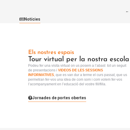
←
Notícies
Els nostres espais
Tour virtual per la nostra escola
Podeu fer una visita virtual
on us posem a l’abast tot un seguit
de presentacions i
VIDEOS DE LES SESSIONS
INFORMATIVES
, que es van dur a terme el curs passat, que us
permetran fer-vos una idea de com som i com volem fer-vos
l’acompanyament en l’educació del vostre fill/filla.
Jornades de portes obertes