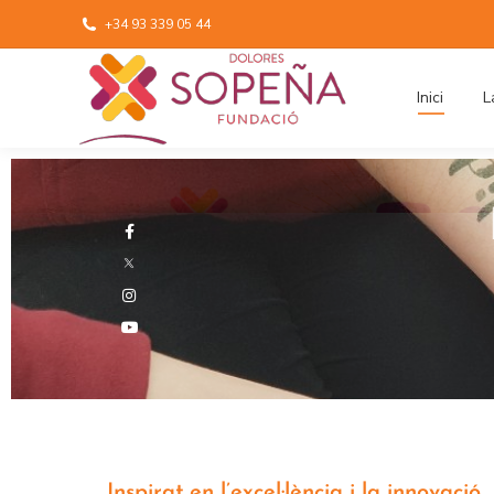
+34 93 339 05 44
Inici
L
Inspirat en l’excel·lència i la innovació