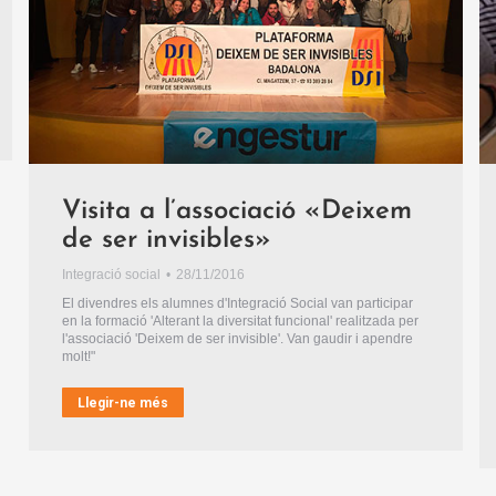
Visita a l’associació «Deixem
de ser invisibles»
Integració social
28/11/2016
El divendres els alumnes d'Integració Social van participar
en la formació 'Alterant la diversitat funcional' realitzada per
l'associació 'Deixem de ser invisible'. Van gaudir i apendre
molt!"
Llegir-ne més