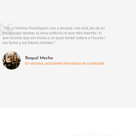
"Tinc a l'Ainhoa Pereñiguez com a becaria i val molt, tan de bo
me la pugui quedar, la seva actitut és el que més importa i el
que recordo que em movia a mi quan també estava a l'escola i
ara formo a les futures esilistes."
Raquel Mecha
Ex-alumna, actualment formadora de continuïtat