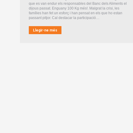
que es van endur els responsables del Banc dels Aliments el
dijous passat. Enguany 100 Kg més!. Malgrat la crisi, les
famílies han fet un esforç i han pensat en els que ho estan
passant pitjor. Cal destacar la participació…
Llegir-ne més