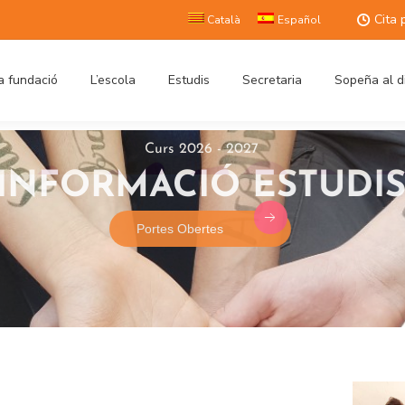
Cita 
Català
Español
a fundació
L’escola
Estudis
Secretaria
Sopeña al d
Curs 2026 - 2027
INFORMACIÓ ESTUDIS
Portes Obertes