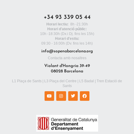
+34 93 339 05 44
Horari lectiu:
8h -21:30h
Horari d'atenció públic:
10h -18:30h
(Dx.i Dj. fins les 15h)
Horari d'estiu:
09:30 - 16:00h (Dv. fins les 14h)
info@sopenabarcelona.org
Contacta amb nosaltres
Violant d'Hongria 39-49
08028 Barcelona
L1 Plaça de Sants | L3 Plaça del Centre | L5 Badal | Tren Estació de
Sants