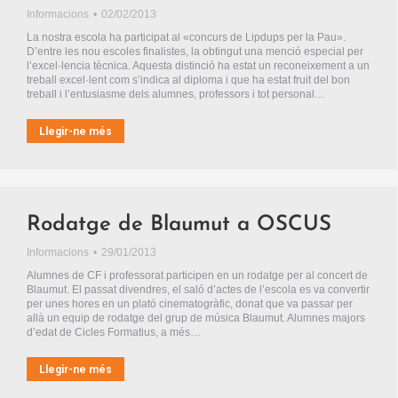
Informacions
02/02/2013
La nostra escola ha participat al «concurs de Lipdups per la Pau».
D’entre les nou escoles finalistes, la obtingut una menció especial per
l’excel·lencia tècnica. Aquesta distinció ha estat un reconeixement a un
treball excel·lent com s’indica al diploma i que ha estat fruit del bon
treball i l’entusiasme dels alumnes, professors i tot personal…
Llegir-ne més
Rodatge de Blaumut a OSCUS
Informacions
29/01/2013
Alumnes de CF i professorat participen en un rodatge per al concert de
Blaumut. El passat divendres, el saló d’actes de l’escola es va convertir
per unes hores en un plató cinematogràfic, donat que va passar per
allà un equip de rodatge del grup de música Blaumut. Alumnes majors
d’edat de Cicles Formatius, a més…
Llegir-ne més