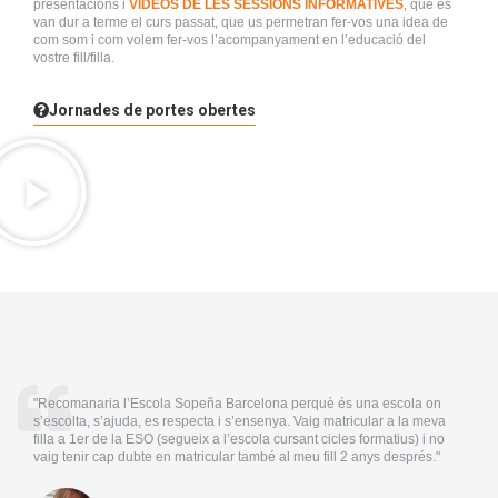
presentacions i
VIDEOS DE LES SESSIONS INFORMATIVES
, que es
van dur a terme el curs passat, que us permetran fer-vos una idea de
com som i com volem fer-vos l’acompanyament en l’educació del
vostre fill/filla.
Jornades de portes obertes
"Recomanaria l’Escola Sopeña Barcelona perquè és una escola on
s’escolta, s’ajuda, es respecta i s’ensenya. Vaig matricular a la meva
filla a 1er de la ESO (segueix a l’escola cursant cicles formatius) i no
vaig tenir cap dubte en matricular també al meu fill 2 anys després."