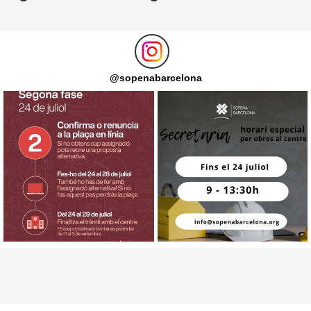
@
sopenabarcelona