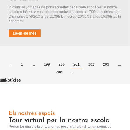
Iniciem les jornades de portes obertes per si voleu conèixer la nostra
escola o informar-vos sobre les preinscripcions a l’ESO. Les dates són:
Diumenge 17/02/13 a les 11:30h Dimecres 20/02/13 a les 15:30h Us hi
esperem!
Llegir-ne més
←
1
…
199
200
201
202
203
…
206
→
Notícies
Els nostres espais
Tour virtual per la nostra escola
Podeu fer una visita virtual
on us posem a l’abast tot un seguit de