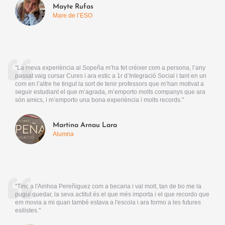
Mayte Rufas
Mare de l’ESO
"La meva experiència al Sopeña m’ha fet créixer com a persona, l’any
passat vaig cursar Cures i ara estic a 1r d’Integració Social i tant en un
com en l’altre he tingut la sort de tenir professors que m’han motivat a
seguir estudiant el que m’agrada, m’emporto molts companys que ara
són amics, i m’emporto una bona experiència i molts records."
Martina Arnau Lara
Alumna
"Tinc a l'Ainhoa Pereñiguez com a becaria i val molt, tan de bo me la
pugui quedar, la seva actitut és el que més importa i el que recordo que
em movia a mi quan també estava a l'escola i ara formo a les futures
esilistes."